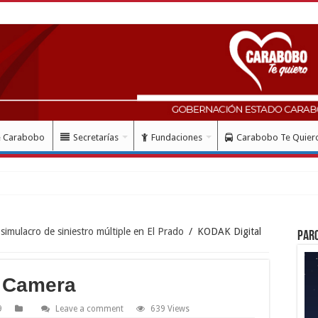
e Carabobo
Secretarías
Fundaciones
Carabobo Te Quier
simulacro de siniestro múltiple en El Prado
/
KODAK Digital
Par
l Camera
9
Leave a comment
639 Views