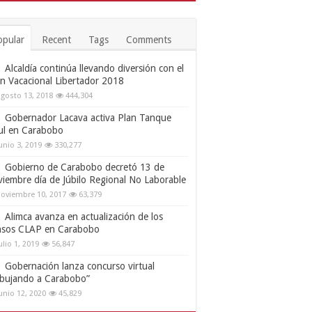
opular
Recent
Tags
Comments
Alcaldía continúa llevando diversión con el
an Vacacional Libertador 2018
gosto 13, 2018
444,304
Gobernador Lacava activa Plan Tanque
ul en Carabobo
unio 3, 2019
330,277
Gobierno de Carabobo decretó 13 de
viembre día de Júbilo Regional No Laborable
oviembre 10, 2017
63,379
Alimca avanza en actualización de los
nsos CLAP en Carabobo
ulio 1, 2019
56,847
Gobernación lanza concurso virtual
ibujando a Carabobo”
unio 12, 2020
45,829