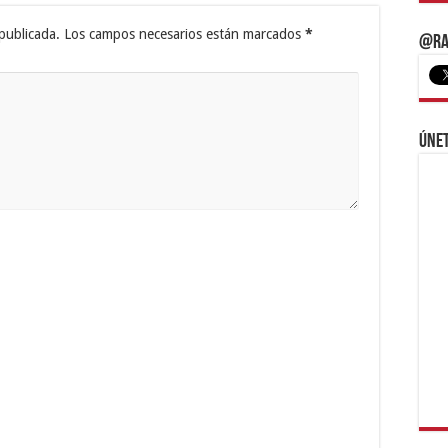
publicada.
Los campos necesarios están marcados
*
@Ra
Únet