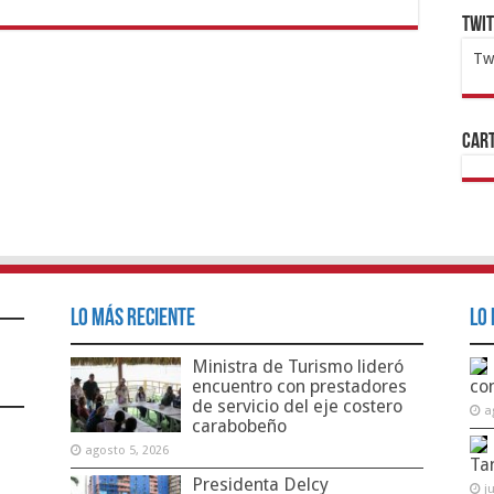
Twi
Tw
1x
ht
Cart
Lo Más Reciente
Lo 
Ministra de Turismo lideró
encuentro con prestadores
co
de servicio del eje costero
a
carabobeño
agosto 5, 2026
Ta
Presidenta Delcy
j