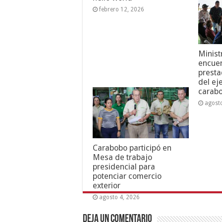
febrero 12, 2026
Minist
encuen
presta
del ej
carab
agost
Carabobo participó en
Mesa de trabajo
presidencial para
potenciar comercio
exterior
agosto 4, 2026
Deja un comentario