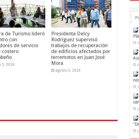
P
ra de Turismo lideró
Presidenta Delcy
Pl
tro con
Rodríguez supervisó
a
dores de servicio
trabajos de recuperación
e costero
de edificios afectados por
obeño
terremotos en Juan José
Az
Mora
o 5, 2026
j
agosto 5, 2026
no
n
ce
j
“D
j