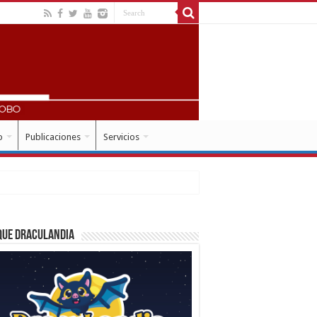
o
Publicaciones
Servicios
que Draculandia