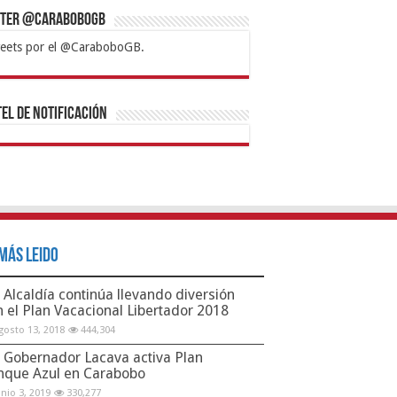
tter @CaraboboGB
eets por el @CaraboboGB.
bet
tps://mvbcasino.com/
Betturkey
Betist
Kralbet
Supertotobet
Tipobet
Matadorbet
Mariobet
Bahis
el de Notificación
Más Leido
Alcaldía continúa llevando diversión
n el Plan Vacacional Libertador 2018
gosto 13, 2018
444,304
Gobernador Lacava activa Plan
nque Azul en Carabobo
unio 3, 2019
330,277