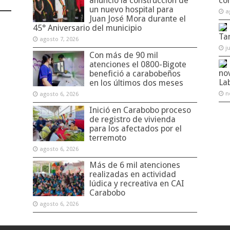
anunció la construcción de
co
un nuevo hospital para
a
Juan José Mora durante el
45° Aniversario del municipio
Ta
agosto 7, 2026
j
Con más de 90 mil
atenciones el 0800-Bigote
no
benefició a carabobeños
La
en los últimos dos meses
n
agosto 6, 2026
Inició en Carabobo proceso
de registro de vivienda
para los afectados por el
terremoto
agosto 6, 2026
Más de 6 mil atenciones
realizadas en actividad
lúdica y recreativa en CAI
Carabobo
agosto 6, 2026