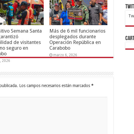
Twi
Tw
1x
ht
itivo Semana Santa
Más de 6 mil funcionarios
arantizó
desplegados durante
Cart
ilidad de visitantes
Operación República en
rno seguro en
Carabobo
obo
marzo 6, 2026
6, 2026
publicada.
Los campos necesarios están marcados
*