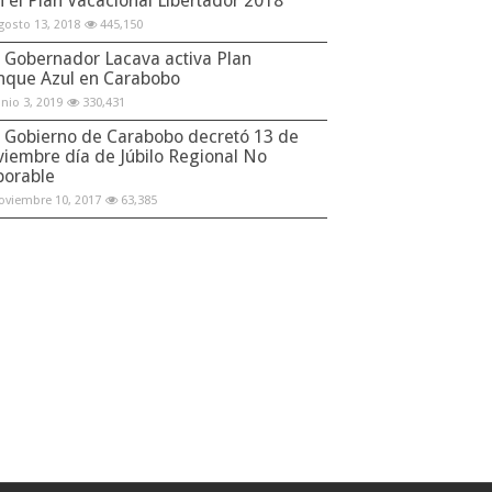
n el Plan Vacacional Libertador 2018
gosto 13, 2018
445,150
Gobernador Lacava activa Plan
nque Azul en Carabobo
unio 3, 2019
330,431
Gobierno de Carabobo decretó 13 de
viembre día de Júbilo Regional No
borable
oviembre 10, 2017
63,385