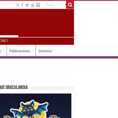
o
Publicaciones
Servicios
que Draculandia