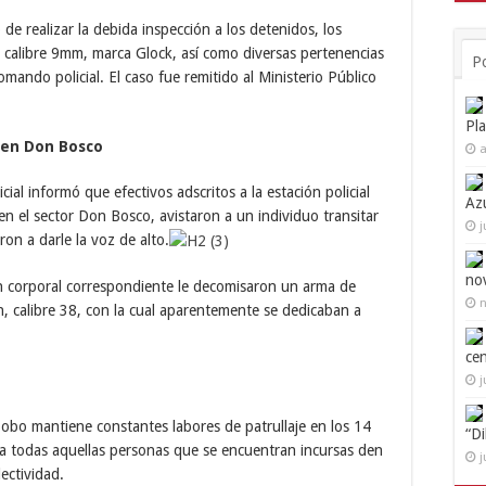
de realizar la debida inspección a los detenidos, los
 calibre 9mm, marca Glock, así como diversas pertenencias
P
omando policial. El caso fue remitido al Ministerio Público
Pl
 en Don Bosco
a
ial informó que efectivos adscritos a la estación policial
Az
en el sector Don Bosco, avistaron a un individuo transitar
j
on a darle la voz de alto.
no
ón corporal correspondiente le decomisaron un arma de
n
, calibre 38, con la cual aparentemente se dedicaban a
ce
j
bobo mantiene constantes labores de patrullaje en los 14
“D
 a todas aquellas personas que se encuentran incursas den
j
lectividad.