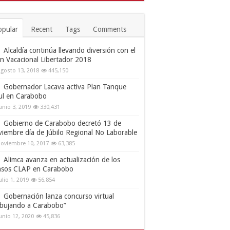
opular
Recent
Tags
Comments
Alcaldía continúa llevando diversión con el
an Vacacional Libertador 2018
gosto 13, 2018
445,150
Gobernador Lacava activa Plan Tanque
ul en Carabobo
unio 3, 2019
330,431
Gobierno de Carabobo decretó 13 de
viembre día de Júbilo Regional No Laborable
oviembre 10, 2017
63,385
Alimca avanza en actualización de los
nsos CLAP en Carabobo
ulio 1, 2019
56,854
Gobernación lanza concurso virtual
ibujando a Carabobo”
unio 12, 2020
45,836