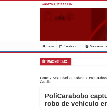
AGOSTO 8, 2026 7:20 AM
Inicio
Carabobo
Gobierno d
Últimas Noticias...
Home
/
Seguridad Ciudadana
/
PoliCarabobo
Cabello
PoliCarabobo captur
robo de vehículo e