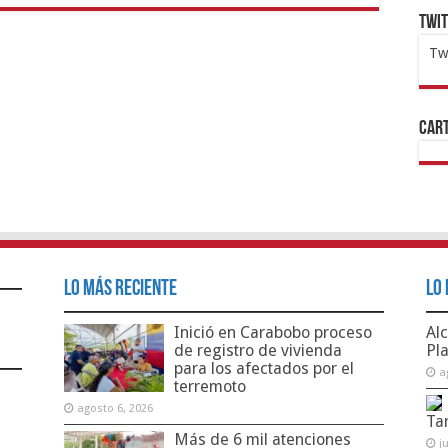
Twi
Tw
1x
ht
Cart
Lo Más Reciente
Lo 
Inició en Carabobo proceso
Alc
de registro de vivienda
Pl
para los afectados por el
a
terremoto
agosto 6, 2026
Ta
Más de 6 mil atenciones
j