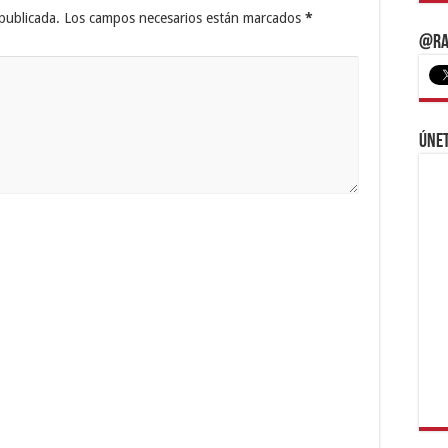
publicada.
Los campos necesarios están marcados
*
@Ra
Únet