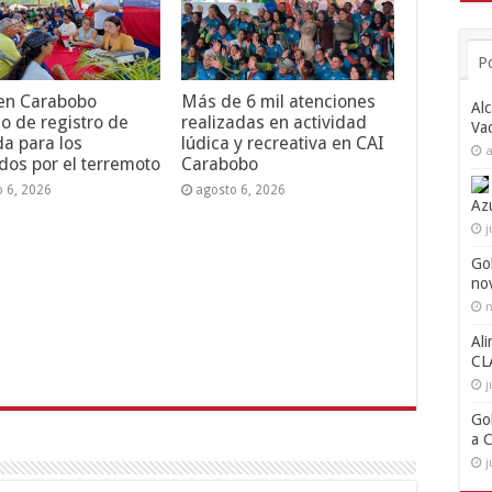
P
 en Carabobo
Más de 6 mil atenciones
Alc
o de registro de
realizadas en actividad
Va
da para los
lúdica y recreativa en CAI
a
dos por el terremoto
Carabobo
o 6, 2026
agosto 6, 2026
Az
j
Go
no
n
Ali
CL
j
Go
a 
j