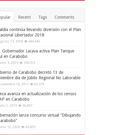
opular
Recent
Tags
Comments
aldía continúa llevando diversión con el Plan
cacional Libertador 2018
gosto 13, 2018
444,442
Gobernador Lacava activa Plan Tanque
ul en Carabobo
unio 3, 2019
330,312
bierno de Carabobo decretó 13 de
viembre día de Júbilo Regional No Laborable
oviembre 10, 2017
63,379
mca avanza en actualización de los censos
AP en Carabobo
ulio 1, 2019
56,847
bernación lanza concurso virtual “Dibujando
Carabobo”
unio 12, 2020
45,829