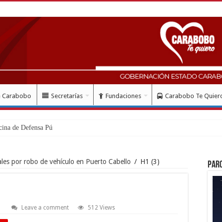
e Carabobo
Secretarías
Fundaciones
Carabobo Te Quier
cina de Defensa Pública en el muni
ales por robo de vehículo en Puerto Cabello
/
H1 (3)
Par
Leave a comment
512 Views