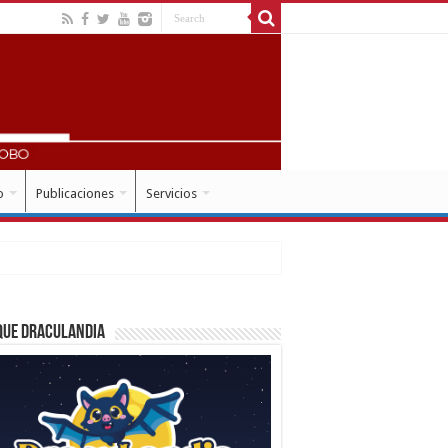
o
Publicaciones
Servicios
que Draculandia