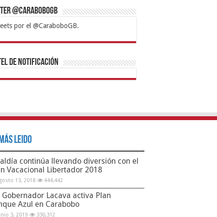
tter @CaraboboGB
eets por el @CaraboboGB.
bet
tps://mvbcasino.com/
Betturkey
Betist
Kralbet
Supertotobet
Tipobet
Matadorbet
Mariobet
Bahis
el de Notificación
Más Leido
aldía continúa llevando diversión con el
an Vacacional Libertador 2018
gosto 13, 2018
444,442
Gobernador Lacava activa Plan
nque Azul en Carabobo
unio 3, 2019
330,312