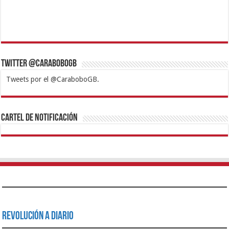
Twitter @CaraboboGB
Tweets por el @CaraboboGB.
1xbet
https://mvbcasino.com/
Betturkey
Betist
Kralbet
Supertotobet
Tipobet
Matadorbet
Mariobet
Cartel de Notificación
Revolución a Diario