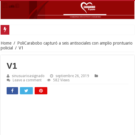
Go
Home
/
PoliCarabobo capturó a seis antisociales con amplio prontuario
policial
/
V1
V1
sinusuarioasignado
septiembre 26, 2019
Leave a comment
582 Views