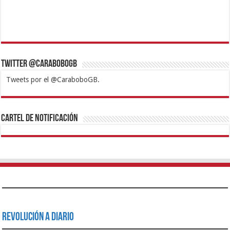
Twitter @CaraboboGB
Tweets por el @CaraboboGB.
1xbet
https://mvbcasino.com/
Betturkey
Betist
Kralbet
Supertotobet
Tipobet
Matadorbet
Mariobet
Cartel de Notificación
Revolución a Diario