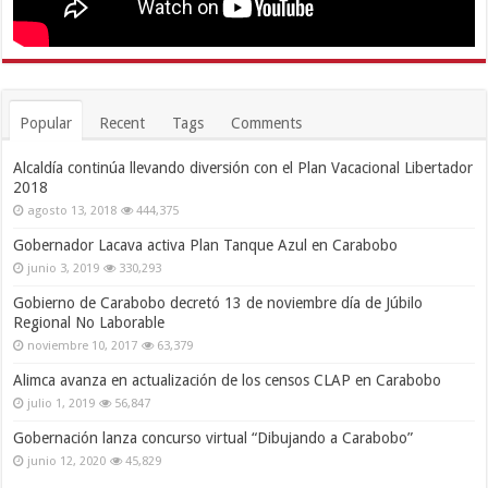
Popular
Recent
Tags
Comments
Alcaldía continúa llevando diversión con el Plan Vacacional Libertador
2018
agosto 13, 2018
444,375
Gobernador Lacava activa Plan Tanque Azul en Carabobo
junio 3, 2019
330,293
Gobierno de Carabobo decretó 13 de noviembre día de Júbilo
Regional No Laborable
noviembre 10, 2017
63,379
Alimca avanza en actualización de los censos CLAP en Carabobo
julio 1, 2019
56,847
Gobernación lanza concurso virtual “Dibujando a Carabobo”
junio 12, 2020
45,829