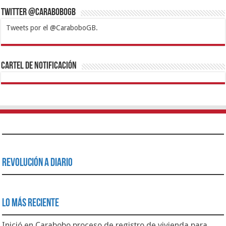
Twitter @CaraboboGB
Tweets por el @CaraboboGB.
1xbet
https://mvbcasino.com/
Betturkey
Betist
Kralbet
Supertotobet
Tipobet
Matadorbet
Mariobet
Cartel de Notificación
Revolución a Diario
Lo Más Reciente
Inició en Carabobo proceso de registro de vivienda para