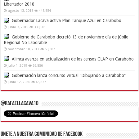
Libertador 2018
agosto 13, 2018
445,554
Gobernador Lacava activa Plan Tanque Azul en Carabobo
junio 3, 2019
330,501
Gobierno de Carabobo decretó 13 de noviembre día de Júbilo
Regional No Laborable
noviembre 10, 2017
63,387
Alimca avanza en actualización de los censos CLAP en Carabobo
julio 1, 2019
56,856
Gobernación lanza concurso virtual “Dibujando a Carabobo”
junio 12, 2020
45,837
@RafaelLacava10
Únete a nuestra comunidad de Facebook