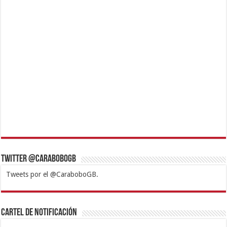
Twitter @CaraboboGB
Tweets por el @CaraboboGB.
1xbet
https://mvbcasino.com/
Betturkey
Betist
Kralbet
Supertotobet
Tipobet
Matadorbet
Mariobet
Cartel de Notificación