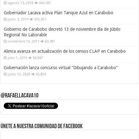
agosto 13, 2018
444,581
Gobernador Lacava activa Plan Tanque Azul en Carabobo
junio 3, 2019
330,367
Gobierno de Carabobo decretó 13 de noviembre día de Júbilo
Regional No Laborable
noviembre 10, 2017
63,381
Alimca avanza en actualización de los censos CLAP en Carabobo
julio 1, 2019
56,847
Gobernación lanza concurso virtual “Dibujando a Carabobo”
junio 12, 2020
45,829
@RafaelLacava10
Únete a nuestra comunidad de Facebook