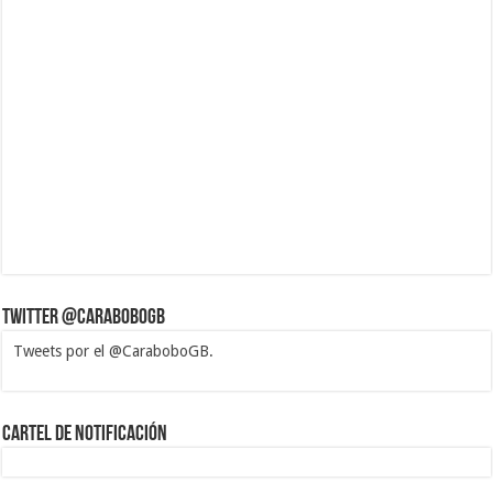
Twitter @CaraboboGB
Tweets por el @CaraboboGB.
1xbet
https://mvbcasino.com/
Betturkey
Betist
Kralbet
Supertotobet
Tipobet
Matadorbet
Mariobet
Cartel de Notificación