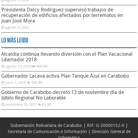
agosto 5, 2026
Presidenta Delcy Rodríguez supervisó trabajos de
recuperación de edificios afectados por terremotos en
Juan José Mora
agosto 5, 2026
Lo Más Leido
Alcaldía continúa llevando diversión con el Plan Vacacional
Libertador 2018
agosto 13, 2018
444,581
Gobernador Lacava activa Plan Tanque Azul en Carabobo
junio 3, 2019
330,367
Gobierno de Carabobo decretó 13 de noviembre día de
Júbilo Regional No Laborable
noviembre 10, 2017
63,381
Gobernación Bolivariana de Carabobo | RIF: G-20000152-6 |
Secretaría de Comunicación e Información | Dirección General de
Informática