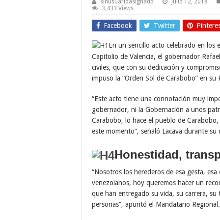
sinusuarioasignado
julio 12, 2018
3,433 Views
Facebook
Twitter
Pintere
En un sencillo acto celebrado en los 
Capitolio de Valencia, el gobernador Rafael
civiles, que con su dedicación y compromiso
impuso la “Orden Sol de Carabobo” en su Pr
“Este acto tiene una connotación muy impo
gobernador, ni la Gobernación a unos patr
Carabobo, lo hace el pueblo de Carabobo,
este momento”, señaló Lacava durante su 
Honestidad, transp
“Nosotros los herederos de esa gesta, esa 
venezolanos, hoy queremos hacer un reconoc
que han entregado su vida, su carrera, su ti
personas”, apuntó el Mandatario Regional.