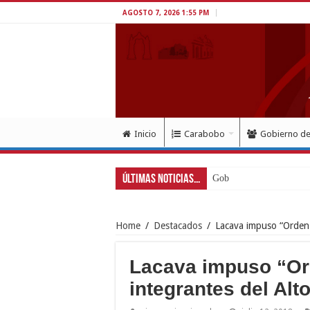
AGOSTO 7, 2026 1:55 PM
Inicio
Carabobo
Gobierno d
Últimas Noticias...
Gobernador Lacava a u
Home
/
Destacados
/
Lacava impuso “Orden 
Lacava impuso “Or
integrantes del Alt