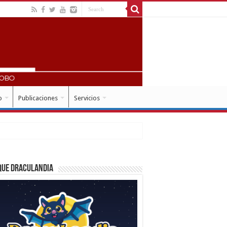
o
Publicaciones
Servicios
que Draculandia