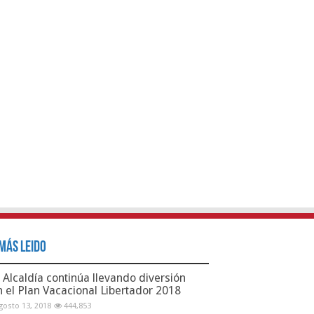
Más Leido
Alcaldía continúa llevando diversión
n el Plan Vacacional Libertador 2018
gosto 13, 2018
444,853