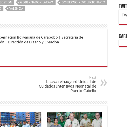
GESTION
GOBERNADOR LACAVA
GOBIERNO REVOLUCIONARIO
Twi
O
VALENCIA
Tw
1x
ht
Cart
obernación Bolivariana de Carabobo | Secretaría de
ón | Dirección de Diseño y Creación
Next
Lacava reinauguró Unidad de
Cuidados Intensivos Neonatal de
Puerto Cabello