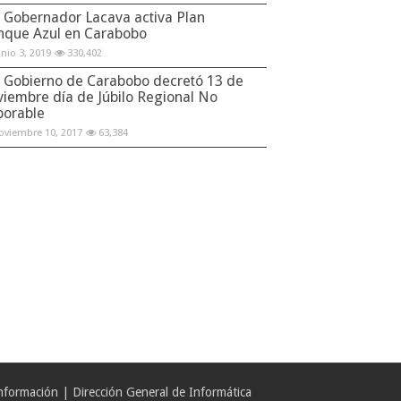
Gobernador Lacava activa Plan
nque Azul en Carabobo
unio 3, 2019
330,402
Gobierno de Carabobo decretó 13 de
viembre día de Júbilo Regional No
borable
oviembre 10, 2017
63,384
formación | Dirección General de Informática