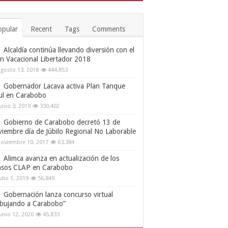
opular
Recent
Tags
Comments
Alcaldía continúa llevando diversión con el
an Vacacional Libertador 2018
gosto 13, 2018
444,853
Gobernador Lacava activa Plan Tanque
ul en Carabobo
unio 3, 2019
330,402
Gobierno de Carabobo decretó 13 de
viembre día de Júbilo Regional No Laborable
oviembre 10, 2017
63,384
Alimca avanza en actualización de los
nsos CLAP en Carabobo
ulio 1, 2019
56,849
Gobernación lanza concurso virtual
ibujando a Carabobo”
unio 12, 2020
45,833