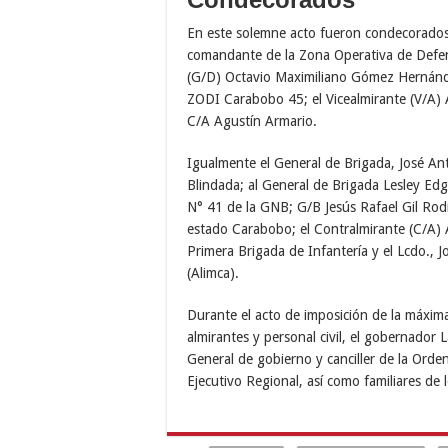
En este solemne acto fueron condecorados
comandante de la Zona Operativa de Defen
(G/D) Octavio Maximiliano Gómez Hernánd
ZODI Carabobo 45; el Vicealmirante (V/A) 
C/A Agustín Armario.
Igualmente el General de Brigada, José A
Blindada; al General de Brigada Lesley E
N° 41 de la GNB; G/B Jesús Rafael Gil Rodr
estado Carabobo; el Contralmirante (C/A)
Primera Brigada de Infantería y el Lcdo., 
(Alimca).
Durante el acto de imposición de la máxima
almirantes y personal civil, el gobernado
General de gobierno y canciller de la Orde
Ejecutivo Regional, así como familiares de