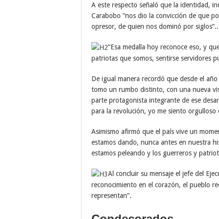
A este respecto señaló que la identidad, in
Carabobo “nos dio la convicción de que po
opresor, de quien nos dominó por siglos”..
“Esa medalla hoy reconoce eso, y que
patriotas que somos, sentirse servidores pú
De igual manera recordó que desde el año
tomo un rumbo distinto, con una nueva visi
parte protagonista integrante de ese desa
para la revolución, yo me siento orgulloso
Asimismo afirmó que el país vive un momen
estamos dando, nunca antes en nuestra his
estamos peleando y los guerreros y patriota
Al concluir su mensaje el jefe del Ej
reconocimiento en el corazón, el pueblo rec
representan”.
Condecorados