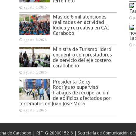
terremoto
agosto 6, 2026
Ta
Más de 6 mil atenciones
j
realizadas en actividad
lúdica y recreativa en CAI
no
Carabobo
La
agosto 6, 2026
n
Ministra de Turismo lideró
encuentro con prestadores
de servicio del eje costero
carabobeño
agosto 5, 2026
Presidenta Delcy
Rodríguez supervisó
trabajos de recuperación
de edificios afectados por
terremotos en Juan José Mora
agosto 5, 2026
iana de Carabobo | RIF: G-20000152-6 | Secretaría de Comunicación e In