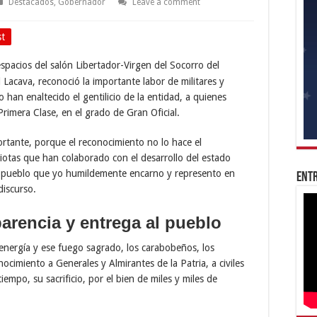
Destacados
,
Gobernador
Leave a comment
st
espacios del salón Libertador-Virgen del Socorro del
 Lacava, reconoció la importante labor de militares y
 han enaltecido el gentilicio de la entidad, a quienes
imera Clase, en el grado de Gran Oficial.
rtante, porque el reconocimiento no lo hace el
iotas que han colaborado con el desarrollo del estado
 pueblo que yo humildemente encarno y represento en
Entr
discurso.
arencia y entrega al pueblo
energía y ese fuego sagrado, los carabobeños, los
imiento a Generales y Almirantes de la Patria, a civiles
empo, su sacrificio, por el bien de miles y miles de