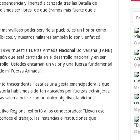
dependencia y libertad alcanzada tras las Batalla de
díamos ser libres, de que éramos más fuerte que el
P
 maravilloso poder servirle al pueblo, es un honor como
Pl
blicos, y nuestros militares también lo son”, enfatizó.
a
 1999 “nuestra Fuerza Armada Nacional Bolivariana (FANB)
ón que está centrada en el desarrollo nacional y en ser
Az
rrollo: Ustedes encarnan un valor y una fuerza fundamental
j
 de mi Fuerza Armada”.
no
to trascendental “esta es una gesta emancipadora la que
n
toria habíamos sido tan atacados por fuerzas extranjeras,
s salen a pelear con un único objetivo, la Victoria”.
ce
j
ecutivo Regional exhortó a los condecorados: “Lleven ese
onoce el trabajo, las instancias e instituciones que
“D
j