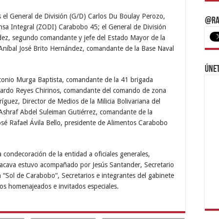
 el General de División (G/D) Carlos Du Boulay Perozo,
@Ra
sa Integral (ZODI) Carabobo 45; el General de División
ez, segundo comandante y jefe del Estado Mayor de la
Aníbal José Brito Hernández, comandante de la Base Naval
Únet
ntonio Murga Baptista, comandante de la 41 brigada
dgardo Reyes Chirinos, comandante del comando de zona
íguez, Director de Medios de la Milicia Bolivariana del
 Ashraf Abdel Suleiman Gutiérrez, comandante de la
José Rafael Ávila Bello, presidente de Alimentos Carabobo
 condecoración de la entidad a oficiales generales,
r Lacava estuvo acompañado por Jesús Santander, Secretario
n “Sol de Carabobo”, Secretarios e integrantes del gabinete
 los homenajeados e invitados especiales.