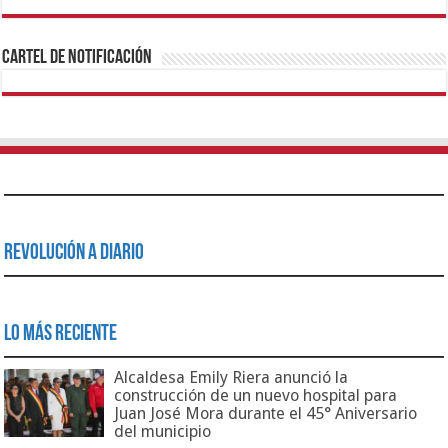
1xbet
https://mvbcasino.com/
Betturkey
Betist
Kralbet
Supertotobet
Tipobet
Matadorbet
Mariobet
Cartel de Notificación
Revolución a Diario
Lo Más Reciente
Alcaldesa Emily Riera anunció la
construcción de un nuevo hospital para
Juan José Mora durante el 45° Aniversario
del municipio