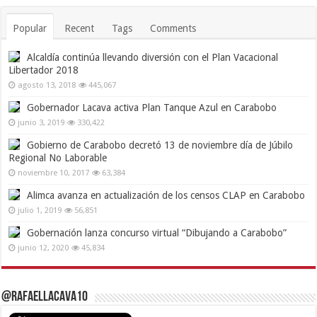
Popular
Recent
Tags
Comments
Alcaldía continúa llevando diversión con el Plan Vacacional
Libertador 2018
agosto 13, 2018
445,067
Gobernador Lacava activa Plan Tanque Azul en Carabobo
junio 3, 2019
330,422
Gobierno de Carabobo decretó 13 de noviembre día de Júbilo
Regional No Laborable
noviembre 10, 2017
63,384
Alimca avanza en actualización de los censos CLAP en Carabobo
julio 1, 2019
56,851
Gobernación lanza concurso virtual “Dibujando a Carabobo”
junio 12, 2020
45,834
@RafaelLacava10