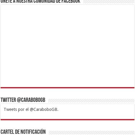
Únete a nuestra comunidad de Facebook
Twitter @CaraboboGB
Tweets por el @CaraboboGB.
1xbet
https://mvbcasino.com/
Betturkey
Betist
Kralbet
Supertotobet
Tipobet
Matadorbet
Mariobet
Cartel de Notificación