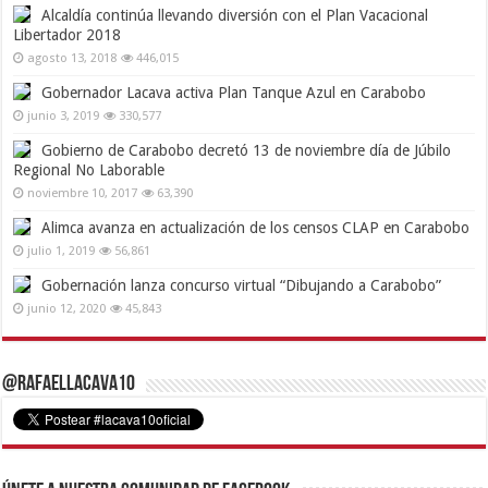
Alcaldía continúa llevando diversión con el Plan Vacacional
Libertador 2018
agosto 13, 2018
446,015
Gobernador Lacava activa Plan Tanque Azul en Carabobo
junio 3, 2019
330,577
Gobierno de Carabobo decretó 13 de noviembre día de Júbilo
Regional No Laborable
noviembre 10, 2017
63,390
Alimca avanza en actualización de los censos CLAP en Carabobo
julio 1, 2019
56,861
Gobernación lanza concurso virtual “Dibujando a Carabobo”
junio 12, 2020
45,843
@RafaelLacava10