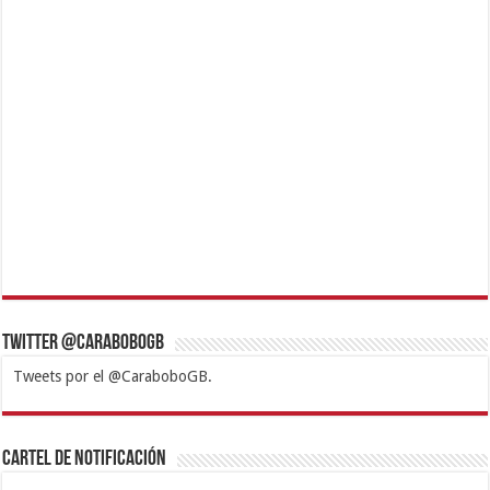
Twitter @CaraboboGB
Tweets por el @CaraboboGB.
1xbet
https://mvbcasino.com/
Betturkey
Betist
Kralbet
Supertotobet
Tipobet
Matadorbet
Mariobet
Cartel de Notificación