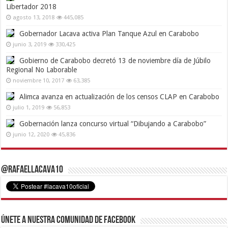
Libertador 2018
agosto 13, 2018
445,085
Gobernador Lacava activa Plan Tanque Azul en Carabobo
junio 3, 2019
330,425
Gobierno de Carabobo decretó 13 de noviembre día de Júbilo
Regional No Laborable
noviembre 10, 2017
63,385
Alimca avanza en actualización de los censos CLAP en Carabobo
julio 1, 2019
56,853
Gobernación lanza concurso virtual “Dibujando a Carabobo”
junio 12, 2020
45,836
@RafaelLacava10
Únete a nuestra comunidad de Facebook