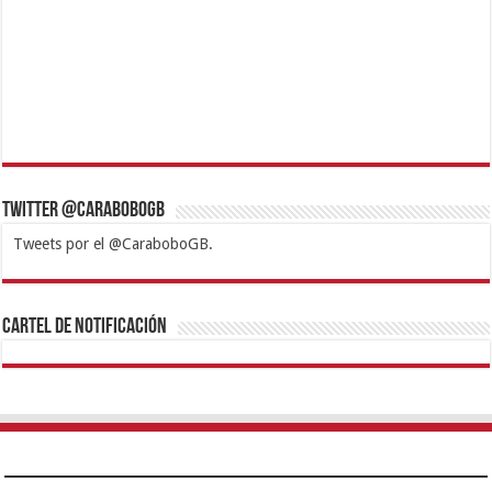
Twitter @CaraboboGB
Tweets por el @CaraboboGB.
1xbet
https://mvbcasino.com/
Betturkey
Betist
Kralbet
Supertotobet
Tipobet
Matadorbet
Mariobet
Cartel de Notificación