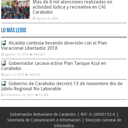
Más de 6 mil atenciones realizadas en
actividad lúdica y recreativa en CAI
Carabobo
agosto 6, 2026
Lo Más Leido
Alcaldía continúa llevando diversión con el Plan
Vacacional Libertador 2018
agosto 13, 2018
445,023
Gobernador Lacava activa Plan Tanque Azul en
Carabobo
junio 3, 2019
330,418
Gobierno de Carabobo decretó 13 de noviembre día de
Júbilo Regional No Laborable
noviembre 10, 2017
63,384
Gobernación Bolivariana de Carabobo | RIF: G-20000152-6 |
Secretaría de Comunicación e Información | Dirección General de
Informática