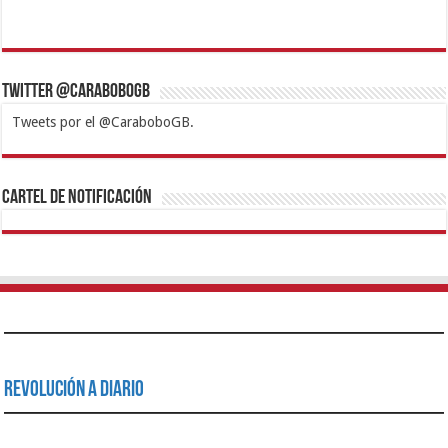
Twitter @CaraboboGB
Tweets por el @CaraboboGB.
1xbet
https://mvbcasino.com/
Betturkey
Betist
Kralbet
Supertotobet
Tipobet
Matadorbet
Mariobet
Cartel de Notificación
Revolución a Diario