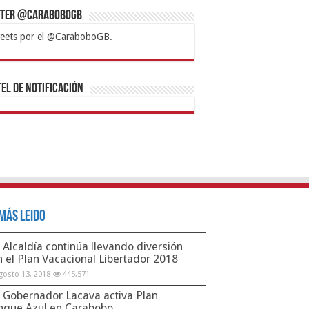
tter @CaraboboGB
eets por el @CaraboboGB.
bet
tps://mvbcasino.com/
Betturkey
Betist
Kralbet
Supertotobet
Tipobet
Matadorbet
Mariobet
Bahis
el de Notificación
Más Leido
Alcaldía continúa llevando diversión
n el Plan Vacacional Libertador 2018
gosto 13, 2018
445,571
Gobernador Lacava activa Plan
nque Azul en Carabobo