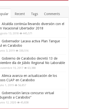
opular
Recent
Tags
Comments
Alcaldía continúa llevando diversión con el
an Vacacional Libertador 2018
gosto 13, 2018
445,571
Gobernador Lacava activa Plan Tanque
ul en Carabobo
unio 3, 2019
330,516
Gobierno de Carabobo decretó 13 de
viembre día de Júbilo Regional No Laborable
oviembre 10, 2017
63,388
Alimca avanza en actualización de los
nsos CLAP en Carabobo
ulio 1, 2019
56,857
Gobernación lanza concurso virtual
ibujando a Carabobo”
unio 12, 2020
45,838