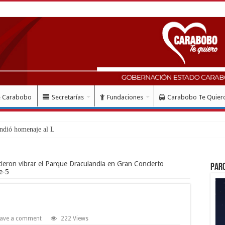
e Carabobo
Secretarías
Fundaciones
Carabobo Te Quier
ndió homenaje al Libertador Simón
icieron vibrar el Parque Draculandia en Gran Concierto
Par
e-5
ave a comment
222 Views