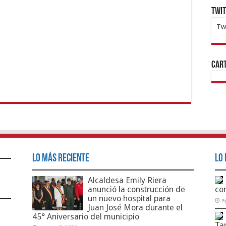
Twi
Tw
1x
ht
Cart
Lo Más Reciente
Lo 
Alcaldesa Emily Riera
anunció la construcción de
co
un nuevo hospital para
a
Juan José Mora durante el
45° Aniversario del municipio
Ta