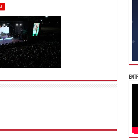
st
Entr