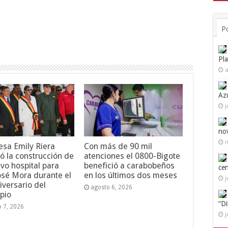
P
Pl
a
Az
j
no
n
esa Emily Riera
Con más de 90 mil
ó la construcción de
atenciones el 0800-Bigote
vo hospital para
benefició a carabobeños
ce
osé Mora durante el
en los últimos dos meses
j
iversario del
agosto 6, 2026
pio
“D
o 7, 2026
j