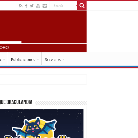
o
Publicaciones
Servicios
que Draculandia