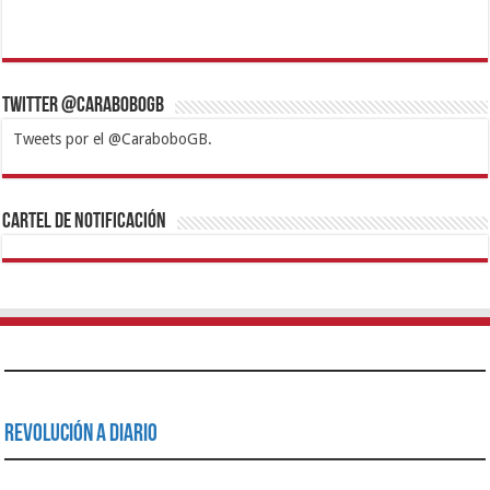
Twitter @CaraboboGB
Tweets por el @CaraboboGB.
1xbet
https://mvbcasino.com/
Betturkey
Betist
Kralbet
Supertotobet
Tipobet
Matadorbet
Mariobet
Cartel de Notificación
Revolución a Diario