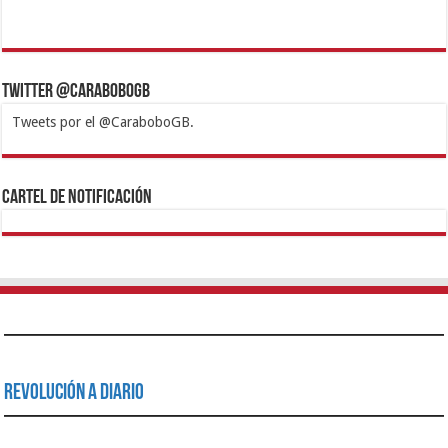
Twitter @CaraboboGB
Tweets por el @CaraboboGB.
1xbet
https://mvbcasino.com/
Betturkey
Betist
Kralbet
Supertotobet
Tipobet
Matadorbet
Mariobet
Cartel de Notificación
Revolución a Diario