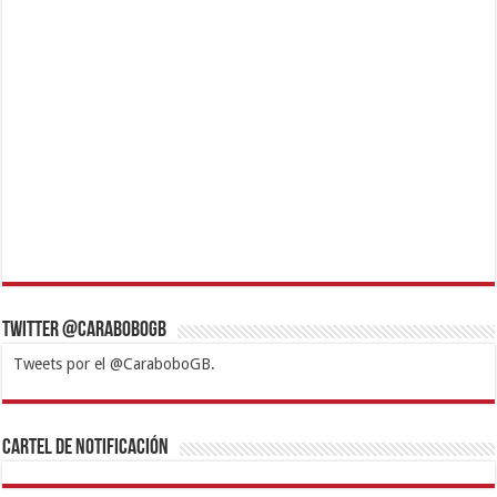
Twitter @CaraboboGB
Tweets por el @CaraboboGB.
1xbet
https://mvbcasino.com/
Betturkey
Betist
Kralbet
Supertotobet
Tipobet
Matadorbet
Mariobet
Cartel de Notificación