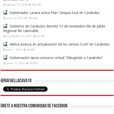
agosto 13, 2018
445,342
Gobernador Lacava activa Plan Tanque Azul en Carabobo
junio 3, 2019
330,463
Gobierno de Carabobo decretó 13 de noviembre día de Júbilo
Regional No Laborable
noviembre 10, 2017
63,387
Alimca avanza en actualización de los censos CLAP en Carabobo
julio 1, 2019
56,856
Gobernación lanza concurso virtual “Dibujando a Carabobo”
junio 12, 2020
45,837
@RafaelLacava10
Únete a nuestra comunidad de Facebook