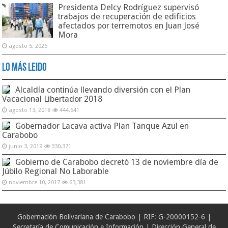
Presidenta Delcy Rodríguez supervisó
trabajos de recuperación de edificios
afectados por terremotos en Juan José
Mora
agosto 5, 2026
Lo Más Leido
Alcaldía continúa llevando diversión con el Plan
Vacacional Libertador 2018
agosto 13, 2018
444,641
Gobernador Lacava activa Plan Tanque Azul en
Carabobo
junio 3, 2019
330,371
Gobierno de Carabobo decretó 13 de noviembre día de
Júbilo Regional No Laborable
noviembre 10, 2017
63,381
Gobernación Bolivariana de Carabobo | RIF: G-20000152-6 |
Secretaría de Comunicación e Información | Dirección General de