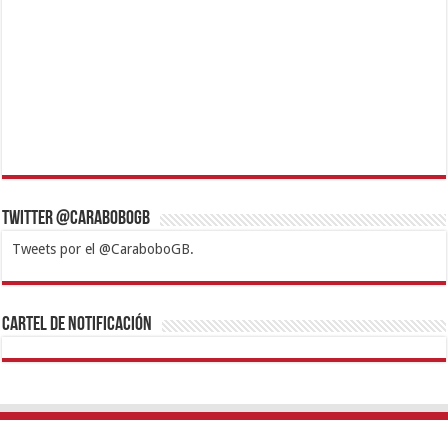
Twitter @CaraboboGB
Tweets por el @CaraboboGB.
1xbet
https://mvbcasino.com/
Betturkey
Betist
Kralbet
Supertotobet
Tipobet
Matadorbet
Mariobet
Cartel de Notificación