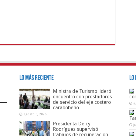
Lo Más Reciente
Lo 
Ministra de Turismo lideró
encuentro con prestadores
co
de servicio del eje costero
a
carabobeño
agosto 5, 2026
Ta
Presidenta Delcy
j
Rodríguez supervisó
trabajos de recuperación