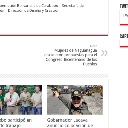
obernación Bolivariana de Carabobo | Secretaría de
Twi
ón | Dirección de Diseño y Creación
Tw
1x
ht
Cart
Next
Mujeres de Naguanagua
discutieron propuestas para el
Congreso Bicentenario de los
Pueblos
bo participó en
Gobernador Lacava
e trabajo
anunció colocación de