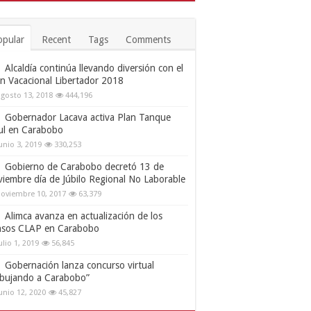
opular
Recent
Tags
Comments
Alcaldía continúa llevando diversión con el
an Vacacional Libertador 2018
gosto 13, 2018
444,196
Gobernador Lacava activa Plan Tanque
ul en Carabobo
unio 3, 2019
330,253
Gobierno de Carabobo decretó 13 de
viembre día de Júbilo Regional No Laborable
oviembre 10, 2017
63,379
Alimca avanza en actualización de los
nsos CLAP en Carabobo
ulio 1, 2019
56,845
Gobernación lanza concurso virtual
ibujando a Carabobo”
unio 12, 2020
45,827