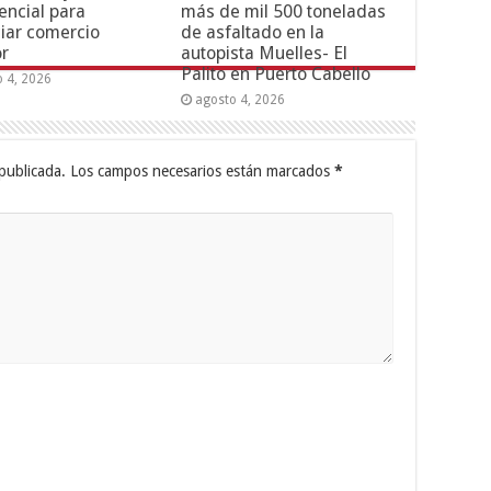
encial para
más de mil 500 toneladas
iar comercio
de asfaltado en la
or
autopista Muelles- El
Palito en Puerto Cabello
o 4, 2026
agosto 4, 2026
publicada.
Los campos necesarios están marcados
*