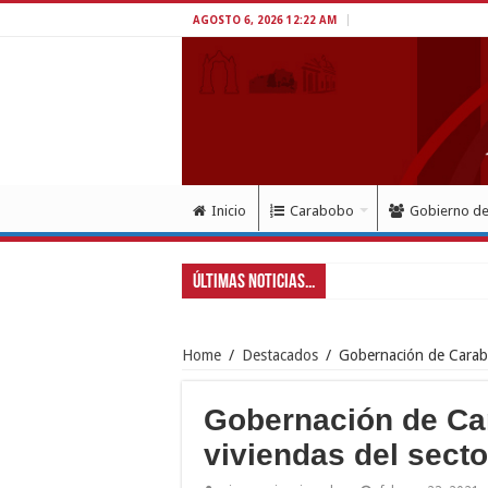
AGOSTO 6, 2026 12:22 AM
Inicio
Carabobo
Gobierno d
Últimas Noticias...
G
Home
/
Destacados
/
Gobernación de Carabo
Gobernación de Ca
viviendas del secto