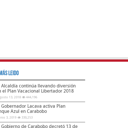
Más Leido
Alcaldía continúa llevando diversión
n el Plan Vacacional Libertador 2018
gosto 13, 2018
444,196
Gobernador Lacava activa Plan
nque Azul en Carabobo
unio 3, 2019
330,253
Gobierno de Carabobo decretó 13 de