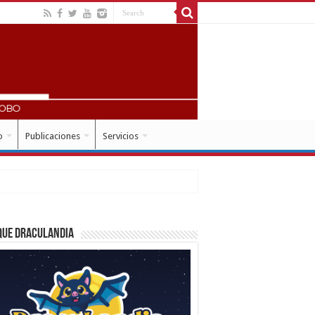
o
Publicaciones
Servicios
que Draculandia