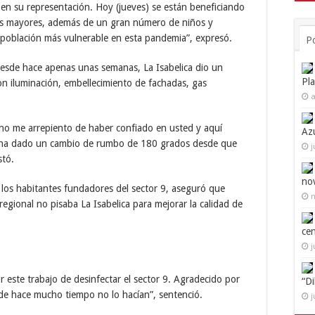
, en su representación. Hoy (jueves) se están beneficiando
os mayores, además de un gran número de niños y
 población más vulnerable en esta pandemia”, expresó.
P
esde hace apenas unas semanas, La Isabelica dio un
Pl
on iluminación, embellecimiento de fachadas, gas
a
no me arrepiento de haber confiado en usted y aquí
Az
ca ha dado un cambio de rumbo de 180 grados desde que
j
stó.
no
 los habitantes fundadores del sector 9, aseguró que
n
gional no pisaba La Isabelica para mejorar la calidad de
ce
j
este trabajo de desinfectar el sector 9. Agradecido por
“D
e hace mucho tiempo no lo hacían”, sentenció.
j