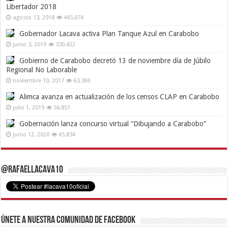
Libertador 2018
agosto 13, 2018
445,074
Gobernador Lacava activa Plan Tanque Azul en Carabobo
junio 3, 2019
330,422
Gobierno de Carabobo decretó 13 de noviembre día de Júbilo
Regional No Laborable
noviembre 10, 2017
63,384
Alimca avanza en actualización de los censos CLAP en Carabobo
julio 1, 2019
56,851
Gobernación lanza concurso virtual “Dibujando a Carabobo”
junio 12, 2020
45,834
@RafaelLacava10
Únete a nuestra comunidad de Facebook