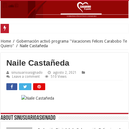
Gobernador Lacava anunció colocación de más de mil 500 toneladas de asfalt
Home
/
Gobernación activó programa "Vacaciones Felices Carabobo Te
Quiero"
/
Naile Castañeda
Naile Castañeda
sinusuarioasignado
agosto 2, 2021
Leave a comment
510 Views
About sinusuarioasignado