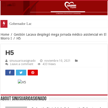
Gobernador Lacava anunció co
Home
/
Gestión Lacava desplegó mega jornada médico asistencial en El
Morro I
/
H5
H5
sinusuarioasignado
noviembre 10, 2021
Leave a comment
433 Views
About sinusuarioasignado