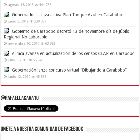
agosto 13, 2018
444,736
Gobernador Lacava activa Plan Tanque Azul en Carabobo
junio 3, 2019
330,387
Gobierno de Carabobo decretó 13 de noviembre día de Júbilo
Regional No Laborable
noviembre 10, 2017
63,382
Alimca avanza en actualización de los censos CLAP en Carabobo
julio 1, 2019
56,848
Gobernación lanza concurso virtual “Dibujando a Carabobo”
junio 12, 2020
45,833
@RafaelLacava10
Únete a nuestra comunidad de Facebook