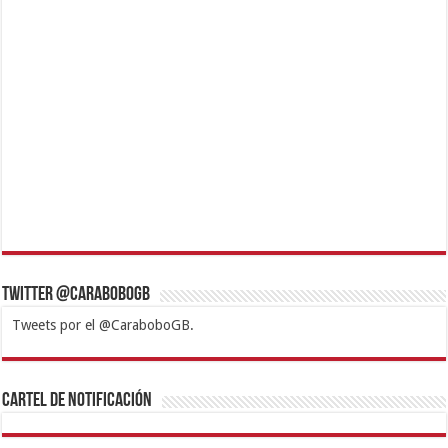
Twitter @CaraboboGB
Tweets por el @CaraboboGB.
1xbet
https://mvbcasino.com/
Betturkey
Betist
Kralbet
Supertotobet
Tipobet
Matadorbet
Mariobet
Cartel de Notificación