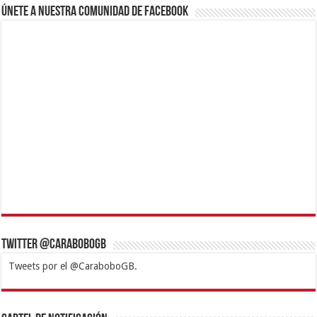
Únete a nuestra comunidad de Facebook
Twitter @CaraboboGB
Tweets por el @CaraboboGB.
1xbet
https://mvbcasino.com/
Betturkey
Betist
Kralbet
Supertotobet
Tipobet
Matadorbet
Mariobet