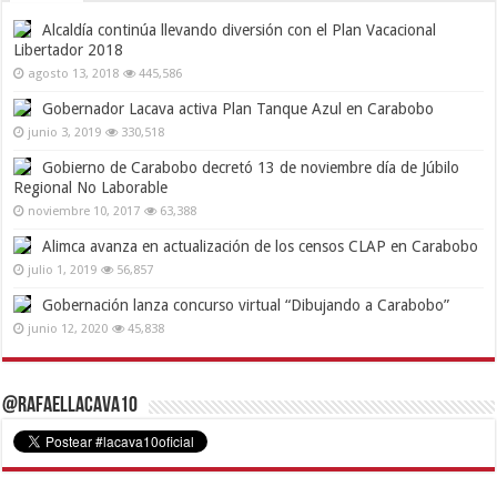
Alcaldía continúa llevando diversión con el Plan Vacacional
Libertador 2018
agosto 13, 2018
445,586
Gobernador Lacava activa Plan Tanque Azul en Carabobo
junio 3, 2019
330,518
Gobierno de Carabobo decretó 13 de noviembre día de Júbilo
Regional No Laborable
noviembre 10, 2017
63,388
Alimca avanza en actualización de los censos CLAP en Carabobo
julio 1, 2019
56,857
Gobernación lanza concurso virtual “Dibujando a Carabobo”
junio 12, 2020
45,838
@RafaelLacava10