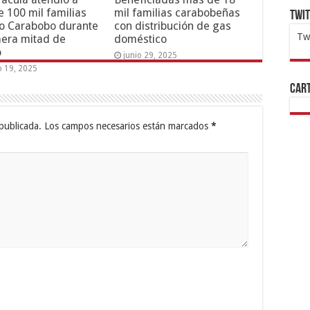
 100 mil familias
mil familias carabobeñas
Twi
o Carabobo durante
con distribución de gas
Tw
mera mitad de
doméstico
o
junio 29, 2025
1x
ht
o 19, 2025
Cart
publicada.
Los campos necesarios están marcados
*