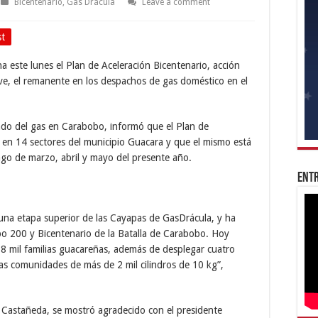
Bicentenario
,
Gas Drácula
Leave a comment
st
este lunes el Plan de Aceleración Bicentenario, acción
eve, el remanente en los despachos de gas doméstico en el
nado del gas en Carabobo, informó que
el Plan de
s en 14 sectores del municipio Guacara y que el mismo
está
ago de marzo, abril y mayo del presente año.
Entr
 una etapa superior de las Cayapas de GasDrácula, y ha
bo 200 y Bicentenario de la Batalla de Carabobo. Hoy
 mil familias guacareñas, además de desplegar cuatro
las comunidades de más de 2 mil cilindros de 10 kg”,
n Castañeda, se mostró agradecido con el presidente