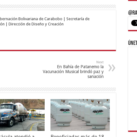
@Ra
obernación Bolivariana de Carabobo | Secretaría de
ón | Dirección de Diseño y Creación
Únet
Next
En Bahía de Patanemo la
Vacunación Musical brindó paz y
sanación
ácula atendió a
Beneficiadas más de 18