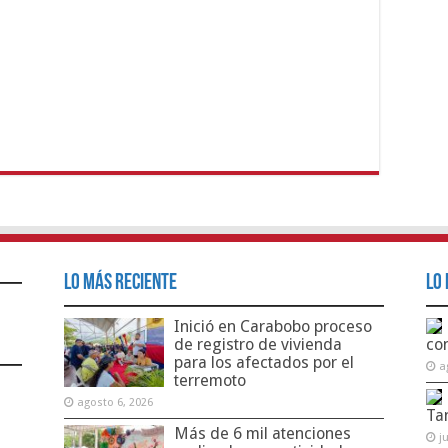
Lo Más Reciente
Lo 
Inició en Carabobo proceso
de registro de vivienda
co
para los afectados por el
a
terremoto
agosto 6, 2026
Ta
Más de 6 mil atenciones
j