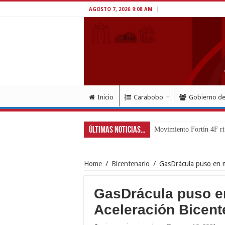
AGOSTO 7, 2026 9:08 AM
Inicio
Carabobo
Gobierno d
Últimas Noticias...
Movimiento Fortín 4F ri
Home
/
Bicentenario
/
GasDrácula puso en m
GasDrácula puso e
Aceleración Bicent