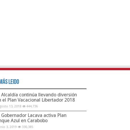
Más Leido
Alcaldía continúa llevando diversión
n el Plan Vacacional Libertador 2018
gosto 13, 2018
444,736
Gobernador Lacava activa Plan
nque Azul en Carabobo
unio 3, 2019
330,385