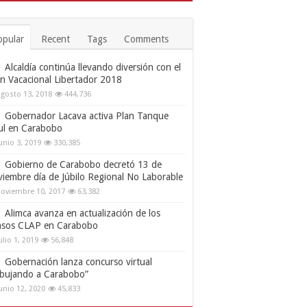
opular
Recent
Tags
Comments
Alcaldía continúa llevando diversión con el
an Vacacional Libertador 2018
gosto 13, 2018
444,736
Gobernador Lacava activa Plan Tanque
ul en Carabobo
unio 3, 2019
330,385
Gobierno de Carabobo decretó 13 de
viembre día de Júbilo Regional No Laborable
oviembre 10, 2017
63,382
Alimca avanza en actualización de los
nsos CLAP en Carabobo
ulio 1, 2019
56,848
Gobernación lanza concurso virtual
ibujando a Carabobo”
unio 12, 2020
45,833