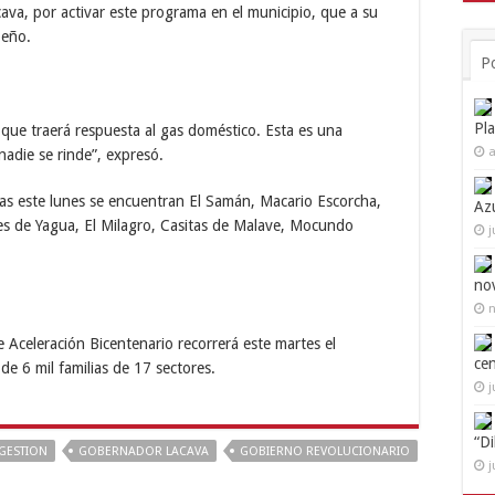
ava, por activar este programa en el municipio, que a su
beño.
P
Pl
que traerá respuesta al gas doméstico. Esta es una
a
adie se rinde”, expresó.
as este lunes se encuentran El Samán, Macario Escorcha,
Az
les de Yagua, El Milagro, Casitas de Malave, Mocundo
j
no
n
 Aceleración Bicentenario recorrerá este martes el
ce
e 6 mil familias de 17 sectores.
j
“D
GESTION
GOBERNADOR LACAVA
GOBIERNO REVOLUCIONARIO
j