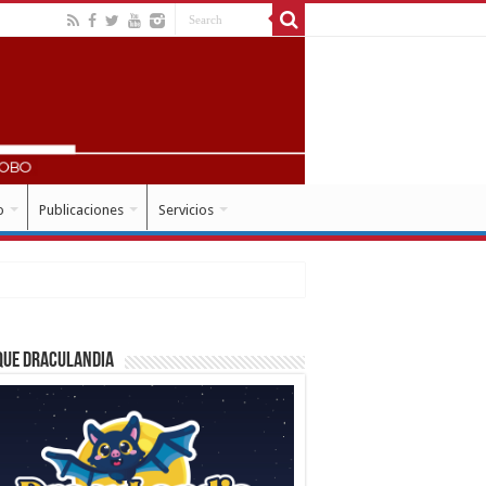
o
Publicaciones
Servicios
que Draculandia