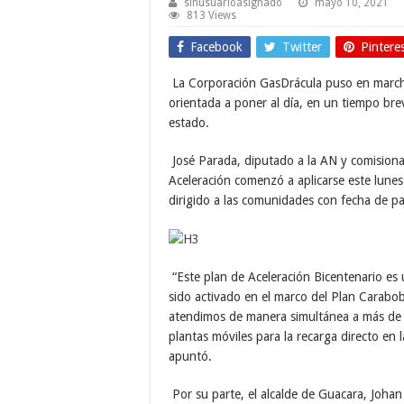
sinusuarioasignado
mayo 10, 2021
813 Views
Facebook
Twitter
Pintere
La Corporación GasDrácula puso en marcha 
orientada a poner al día, en un tiempo br
estado.
José Parada, diputado a la AN y comisio
Aceleración comenzó a aplicarse este lune
dirigido a las comunidades con fecha de p
“Este plan de Aceleración Bicentenario es
sido activado en el marco del Plan Carabo
atendimos de manera simultánea a más de 8
plantas móviles para la recarga directo en 
apuntó.
Por su parte, el alcalde de Guacara, Joha