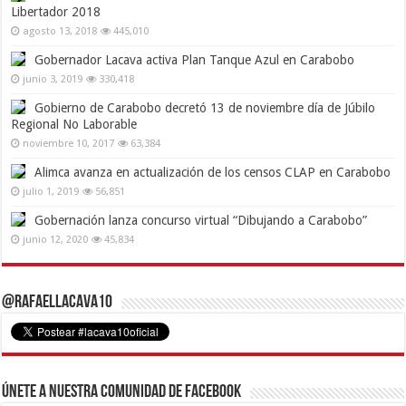
Libertador 2018
agosto 13, 2018
445,010
Gobernador Lacava activa Plan Tanque Azul en Carabobo
junio 3, 2019
330,418
Gobierno de Carabobo decretó 13 de noviembre día de Júbilo
Regional No Laborable
noviembre 10, 2017
63,384
Alimca avanza en actualización de los censos CLAP en Carabobo
julio 1, 2019
56,851
Gobernación lanza concurso virtual “Dibujando a Carabobo”
junio 12, 2020
45,834
@RafaelLacava10
Únete a nuestra comunidad de Facebook