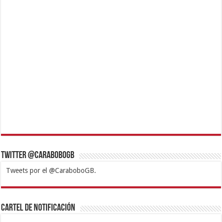
Twitter @CaraboboGB
Tweets por el @CaraboboGB.
1xbet
https://mvbcasino.com/
Betturkey
Betist
Kralbet
Supertotobet
Tipobet
Matadorbet
Mariobet
Cartel de Notificación