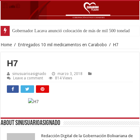
Gobernador Lacava anunció colocación de más de mil 500 toneladas de asfal
Home
/
Entregados 10 mil medicamentos en Carabobo
/
H7
H7
sinusuarioasignado
marzo 3, 2018
Leave a comment
814 Views
About sinusuarioasignado
Redacción Digital de la Gobernación Bolivariana de