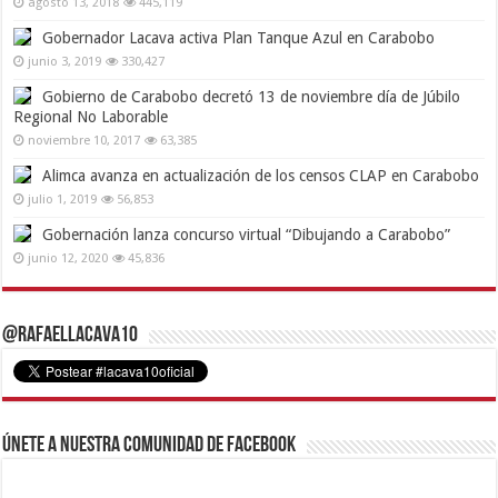
agosto 13, 2018
445,119
Gobernador Lacava activa Plan Tanque Azul en Carabobo
junio 3, 2019
330,427
Gobierno de Carabobo decretó 13 de noviembre día de Júbilo
Regional No Laborable
noviembre 10, 2017
63,385
Alimca avanza en actualización de los censos CLAP en Carabobo
julio 1, 2019
56,853
Gobernación lanza concurso virtual “Dibujando a Carabobo”
junio 12, 2020
45,836
@RafaelLacava10
Únete a nuestra comunidad de Facebook