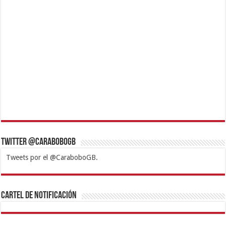
Twitter @CaraboboGB
Tweets por el @CaraboboGB.
1xbet
https://mvbcasino.com/
Betturkey
Betist
Kralbet
Supertotobet
Tipobet
Matadorbet
Mariobet
Cartel de Notificación