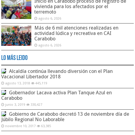
Inició en Carabobo proceso de registro de
vivienda para los afectados por el
terremoto
agosto 6, 2026
Más de 6 mil atenciones realizadas en
actividad lúdica y recreativa en CAI
Carabobo
agosto 6, 2026
Lo Más Leido
Alcaldía continúa llevando diversión con el Plan
Vacacional Libertador 2018
agosto 13, 2018
445,119
Gobernador Lacava activa Plan Tanque Azul en
Carabobo
junio 3, 2019
330,427
Gobierno de Carabobo decretó 13 de noviembre día de
Júbilo Regional No Laborable
noviembre 10, 2017
63,385