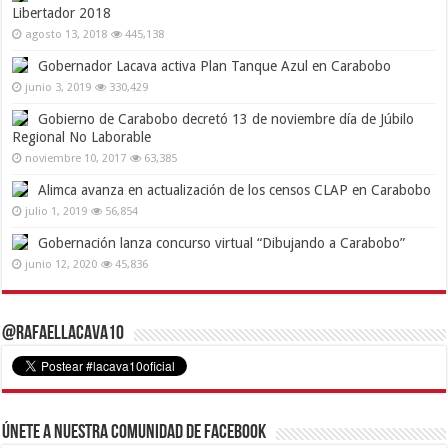
Libertador 2018
agosto 13, 2018
445,138
Gobernador Lacava activa Plan Tanque Azul en Carabobo
junio 3, 2019
330,429
Gobierno de Carabobo decretó 13 de noviembre día de Júbilo
Regional No Laborable
noviembre 10, 2017
63,385
Alimca avanza en actualización de los censos CLAP en Carabobo
julio 1, 2019
56,854
Gobernación lanza concurso virtual “Dibujando a Carabobo”
junio 12, 2020
45,836
@RafaelLacava10
Únete a nuestra comunidad de Facebook