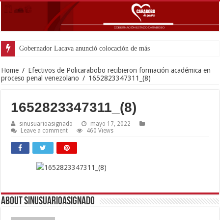
Gobernador Lacava anunció colocación de más de mil 500 ton
Home
/
Efectivos de Policarabobo recibieron formación académica en
proceso penal venezolano
/
1652823347311_(8)
1652823347311_(8)
sinusuarioasignado
mayo 17, 2022
Leave a comment
460 Views
About sinusuarioasignado