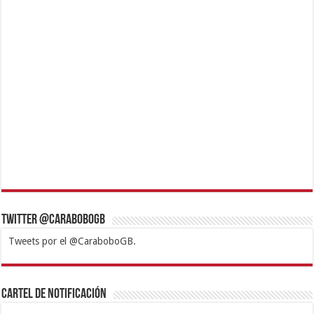
Twitter @CaraboboGB
Tweets por el @CaraboboGB.
1xbet
https://mvbcasino.com/
Betturkey
Betist
Kralbet
Supertotobet
Tipobet
Matadorbet
Mariobet
Cartel de Notificación