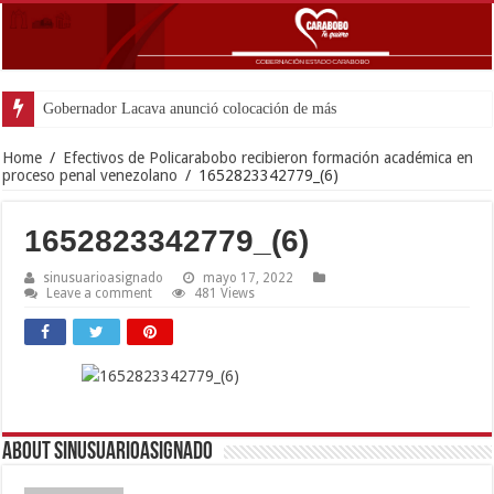
Gobernador Lacava anunció colocación de más de mil 500 tone
Home
/
Efectivos de Policarabobo recibieron formación académica en
proceso penal venezolano
/
1652823342779_(6)
1652823342779_(6)
sinusuarioasignado
mayo 17, 2022
Leave a comment
481 Views
About sinusuarioasignado