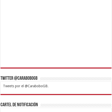
Twitter @CaraboboGB
Tweets por el @CaraboboGB.
1xbet
https://mvbcasino.com/
Betturkey
Betist
Kralbet
Supertotobet
Tipobet
Matadorbet
Mariobet
Cartel de Notificación