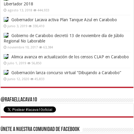
Libertador 2018
agosto 13, 2018
444,933
Gobernador Lacava activa Plan Tanque Azul en Carabobo
junio 3, 2019
330,410
Gobierno de Carabobo decretó 13 de noviembre día de Júbilo
Regional No Laborable
noviembre 10, 2017
63,384
Alimca avanza en actualización de los censos CLAP en Carabobo
julio 1, 2019
56,850
Gobernación lanza concurso virtual “Dibujando a Carabobo”
junio 12, 2020
45,833
@RafaelLacava10
Únete a nuestra comunidad de Facebook