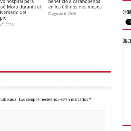
vo hospital para
benefició a carabobeños
osé Mora durante el
en los últimos dos meses
@Ra
iversario del
agosto 6, 2026
pio
o 7, 2026
Únet
publicada.
Los campos necesarios están marcados
*