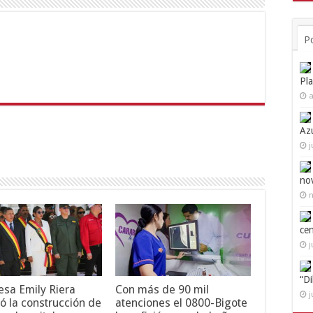
P
Pl
a
Az
j
no
n
ce
j
“D
esa Emily Riera
Con más de 90 mil
j
ó la construcción de
atenciones el 0800-Bigote