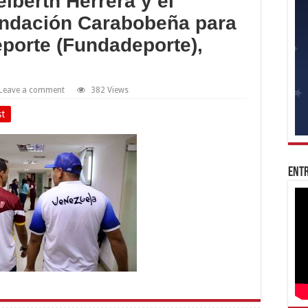
lberth Herrera y el
undación Carabobeña para
eporte (Fundadeporte),
Leave a comment
382 Views
st
Entr