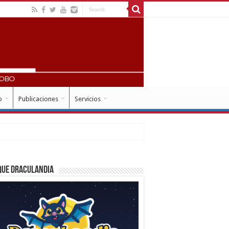
o
Publicaciones
Servicios
que Draculandia