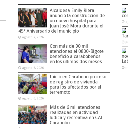
Alcaldesa Emily Riera
anunció la construcción de
co
un nuevo hospital para
a
Juan José Mora durante el
45° Aniversario del municipio
Ta
agosto 7, 2026
j
Con más de 90 mil
atenciones el 0800-Bigote
no
benefició a carabobeños
La
en los últimos dos meses
n
agosto 6, 2026
Inició en Carabobo proceso
de registro de vivienda
para los afectados por el
terremoto
agosto 6, 2026
Más de 6 mil atenciones
realizadas en actividad
lúdica y recreativa en CAI
Carabobo