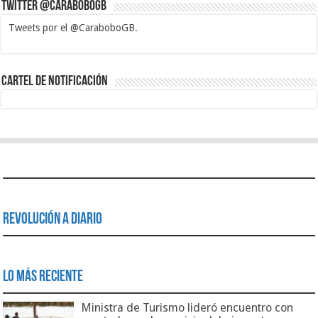
Twitter @CaraboboGB
Tweets por el @CaraboboGB.
1xbet
https://mvbcasino.com/
Betturkey
Betist
Kralbet
Supertotobet
Tipobet
Matadorbet
Mariobet
Cartel de Notificación
Revolución a Diario
Lo Más Reciente
Ministra de Turismo lideró encuentro con