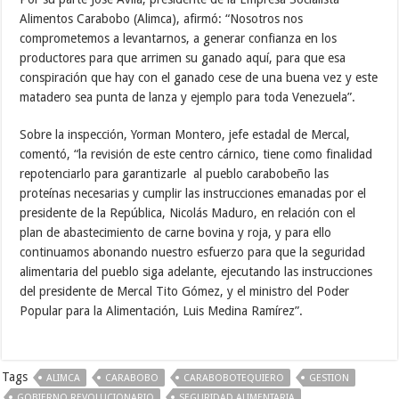
Alimentos Carabobo (Alimca), afirmó: “Nosotros nos
comprometemos a levantarnos, a generar confianza en los
productores para que arrimen su ganado aquí, para que esa
conspiración que hay con el ganado cese de una buena vez y este
matadero sea punta de lanza y ejemplo para toda Venezuela”.
Sobre la inspección, Yorman Montero, jefe estadal de Mercal,
comentó, “la revisión de este centro cárnico, tiene como finalidad
repotenciarlo para garantizarle al pueblo carabobeño las
proteínas necesarias y cumplir las instrucciones emanadas por el
presidente de la República, Nicolás Maduro, en relación con el
plan de abastecimiento de carne bovina y roja, y para ello
continuamos abonando nuestro esfuerzo para que la seguridad
alimentaria del pueblo siga adelante, ejecutando las instrucciones
del presidente de Mercal Tito Gómez, y el ministro del Poder
Popular para la Alimentación, Luis Medina Ramírez”.
Tags
ALIMCA
CARABOBO
CARABOBOTEQUIERO
GESTION
GOBIERNO REVOLUCIONARIO
SEGURIDAD ALIMENTARIA