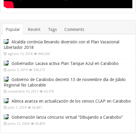
Popular
Recent
Tags
Comments
Alcaldía continúa llevando diversión con el Plan Vacacional
Libertador 2018
agosto 13, 2018
444,266
Gobernador Lacava activa Plan Tanque Azul en Carabobo
junio 3, 2019
330,273
Gobierno de Carabobo decretó 13 de noviembre día de Júbilo
Regional No Laborable
noviembre 10, 2017
63,379
Alimca avanza en actualización de los censos CLAP en Carabobo
julio 1, 2019
56,847
Gobernación lanza concurso virtual “Dibujando a Carabobo”
junio 12, 2020
45,829