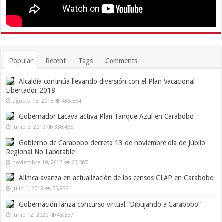
Popular
Recent
Tags
Comments
Alcaldía continúa llevando diversión con el Plan Vacacional
Libertador 2018
agosto 13, 2018
445,364
Gobernador Lacava activa Plan Tanque Azul en Carabobo
junio 3, 2019
330,465
Gobierno de Carabobo decretó 13 de noviembre día de Júbilo
Regional No Laborable
noviembre 10, 2017
63,387
Alimca avanza en actualización de los censos CLAP en Carabobo
julio 1, 2019
56,856
Gobernación lanza concurso virtual “Dibujando a Carabobo”
junio 12, 2020
45,837