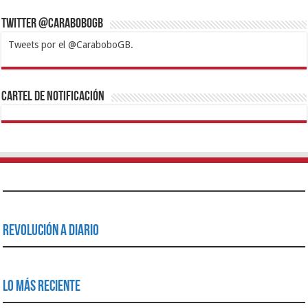
Twitter @CaraboboGB
Tweets por el @CaraboboGB.
1xbet
https://mvbcasino.com/
Betturkey
Betist
Kralbet
Supertotobet
Tipobet
Matadorbet
Mariobet
Cartel de Notificación
Revolución a Diario
Lo Más Reciente