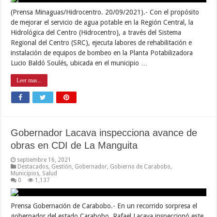
(Prensa Minaguas/Hidrocentro. 20/09/2021).- Con el propósito
de mejorar el servicio de agua potable en la Región Central, la
Hidrológica del Centro (Hidrocentro), a través del Sistema
Regional del Centro (SRC), ejecuta labores de rehabilitación e
instalación de equipos de bombeo en la Planta Potabilizadora
Lucio Baldó Soulés, ubicada en el municipio …
Leer mas...
Gobernador Lacava inspecciona avance de
obras en CDI de La Manguita
septiembre 16, 2021
Destacados
,
Gestión
,
Gobernador
,
Gobierno de Carabobo
,
Municipios
,
Salud
0
1,137
Prensa Gobernación de Carabobo.- En un recorrido sorpresa el
gobernador del estado Carabobo, Rafael Lacava inspeccionó este