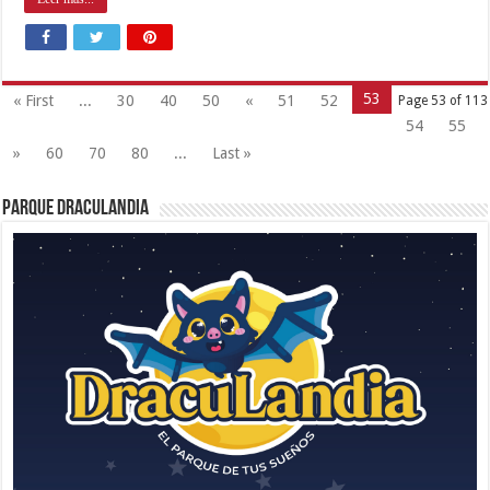
53
« First
...
30
40
50
«
51
52
Page 53 of 113
54
55
»
60
70
80
...
Last »
Parque Draculandia