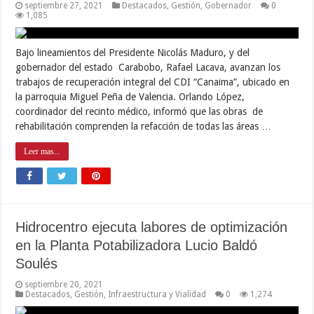
septiembre 27, 2021
Destacados
,
Gestión
,
Gobernador
0
1,085
Bajo lineamientos del Presidente Nicolás Maduro, y del
gobernador del estado Carabobo, Rafael Lacava, avanzan los
trabajos de recuperación integral del CDI “Canaima”, ubicado en
la parroquia Miguel Peña de Valencia. Orlando López,
coordinador del recinto médico, informó que las obras de
rehabilitación comprenden la refacción de todas las áreas …
Leer mas...
Hidrocentro ejecuta labores de optimización
en la Planta Potabilizadora Lucio Baldó
Soulés
septiembre 20, 2021
Destacados
,
Gestión
,
Infraestructura y Vialidad
0
1,274