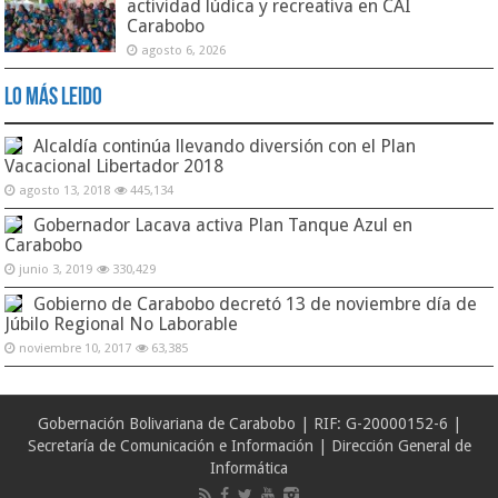
actividad lúdica y recreativa en CAI
Carabobo
agosto 6, 2026
Lo Más Leido
Alcaldía continúa llevando diversión con el Plan
Vacacional Libertador 2018
agosto 13, 2018
445,134
Gobernador Lacava activa Plan Tanque Azul en
Carabobo
junio 3, 2019
330,429
Gobierno de Carabobo decretó 13 de noviembre día de
Júbilo Regional No Laborable
noviembre 10, 2017
63,385
Gobernación Bolivariana de Carabobo | RIF: G-20000152-6 |
Secretaría de Comunicación e Información | Dirección General de
Informática