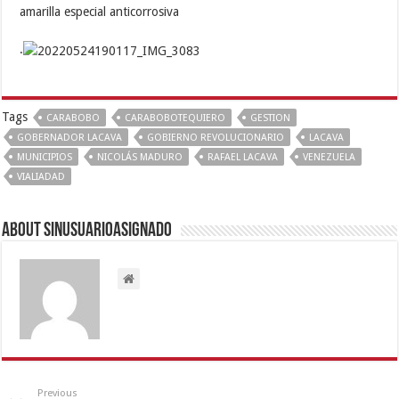
amarilla especial anticorrosiva
.
Tags
CARABOBO
CARABOBOTEQUIERO
GESTION
GOBERNADOR LACAVA
GOBIERNO REVOLUCIONARIO
LACAVA
MUNICIPIOS
NICOLÁS MADURO
RAFAEL LACAVA
VENEZUELA
VIALIADAD
About sinusuarioasignado
Previous