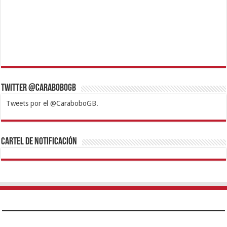
Twitter @CaraboboGB
Tweets por el @CaraboboGB.
1xbet
https://mvbcasino.com/
Betturkey
Betist
Kralbet
Supertotobet
Tipobet
Matadorbet
Mariobet
Cartel de Notificación