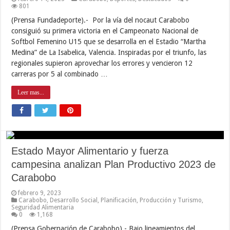
801
(Prensa Fundadeporte).- Por la vía del nocaut Carabobo
consiguió su primera victoria en el Campeonato Nacional de
Softbol Femenino U15 que se desarrolla en el Estadio “Martha
Medina” de La Isabelica, Valencia. Inspiradas por el triunfo, las
regionales supieron aprovechar los errores y vencieron 12
carreras por 5 al combinado …
Leer mas...
Estado Mayor Alimentario y fuerza
campesina analizan Plan Productivo 2023 de
Carabobo
febrero 9, 2023
Carabobo
,
Desarrollo Social
,
Planificación
,
Producción y Turismo
,
Seguridad Alimentaria
0
1,168
(Prensa Gobernación de Carabobo).- Bajo lineamientos del