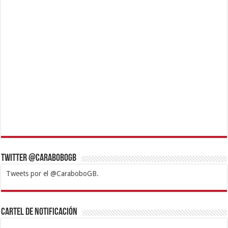
Twitter @CaraboboGB
Tweets por el @CaraboboGB.
1xbet
https://mvbcasino.com/
Betturkey
Betist
Kralbet
Supertotobet
Tipobet
Matadorbet
Mariobet
Cartel de Notificación