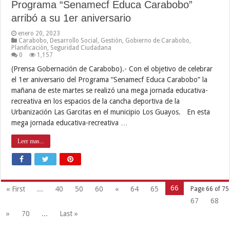
Programa “Senamecf Educa Carabobo”
arribó a su 1er aniversario
enero 20, 2023
Carabobo
,
Desarrollo Social
,
Gestión
,
Gobierno de Carabobo
,
Planificación
,
Seguridad Ciudadana
0
1,157
(Prensa Gobernación de Carabobo).- Con el objetivo de celebrar
el 1er aniversario del Programa “Senamecf Educa Carabobo” la
mañana de este martes se realizó una mega jornada educativa-
recreativa en los espacios de la cancha deportiva de la
Urbanización Las Garcitas en el municipio Los Guayos. En esta
mega jornada educativa-recreativa …
Leer mas...
66
« First
...
40
50
60
«
64
65
Page 66 of 75
67
68
»
70
...
Last »