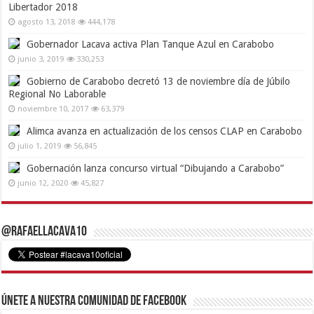
Libertador 2018
agosto 13, 2018
444,178
Gobernador Lacava activa Plan Tanque Azul en Carabobo
junio 3, 2019
330,253
Gobierno de Carabobo decretó 13 de noviembre día de Júbilo
Regional No Laborable
noviembre 10, 2017
63,379
Alimca avanza en actualización de los censos CLAP en Carabobo
julio 1, 2019
56,845
Gobernación lanza concurso virtual “Dibujando a Carabobo”
junio 12, 2020
45,827
@RafaelLacava10
Únete a nuestra comunidad de Facebook