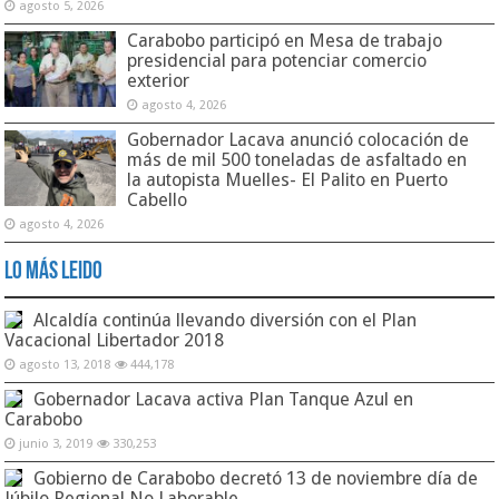
agosto 5, 2026
Carabobo participó en Mesa de trabajo
presidencial para potenciar comercio
exterior
agosto 4, 2026
Gobernador Lacava anunció colocación de
más de mil 500 toneladas de asfaltado en
la autopista Muelles- El Palito en Puerto
Cabello
agosto 4, 2026
Lo Más Leido
Alcaldía continúa llevando diversión con el Plan
Vacacional Libertador 2018
agosto 13, 2018
444,178
Gobernador Lacava activa Plan Tanque Azul en
Carabobo
junio 3, 2019
330,253
Gobierno de Carabobo decretó 13 de noviembre día de
Júbilo Regional No Laborable