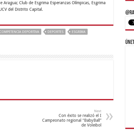
de Aragua; Club de Esgrima Esperanzas Olímpicas, Esgrima
V del Distrito Capital.
@Ra
COMPETENCIA DEPORTIVA
DEPORTES
ESGRIMA
Únet
Next
Con éxito se realizó el I
Campeonato regional “BabyBall”
de Voleibol