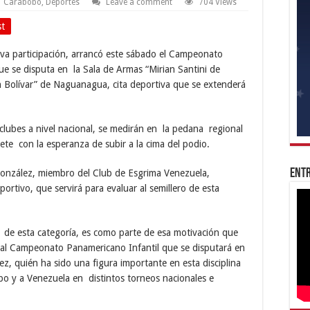
Carabobo
,
Deportes
Leave a comment
704 Views
st
a participación, arrancó este sábado el Campeonato
que se disputa en la Sala de Armas “Mirian Santini de
 Bolívar” de Naguanagua, cita deportiva que se extenderá
ubes a nivel nacional, se medirán en la pedana regional
ete con la esperanza de subir a la cima del podio.
Entr
González, miembro del Club de Esgrima Venezuela,
ortivo, que servirá para evaluar al semillero de esta
s de esta categoría, es como parte de esa motivación que
s al Campeonato Panamericano Infantil que se disputará en
z, quién ha sido una figura importante en esta disciplina
o y a Venezuela en distintos torneos nacionales e