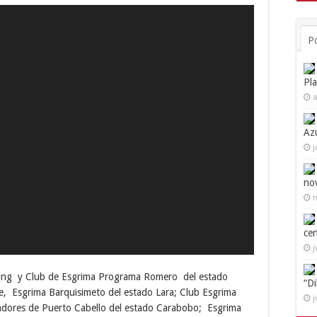
P
Pl
a
Az
j
no
n
ce
j
encing y Club de Esgrima Programa Romero del estado
“D
e, Esgrima Barquisimeto del estado Lara; Club Esgrima
j
tadores de Puerto Cabello del estado Carabobo; Esgrima