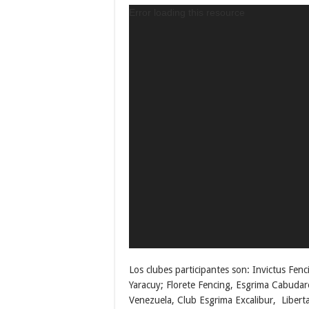
Error loading this resource
Los clubes participantes son: Invictus F
Yaracuy; Florete Fencing, Esgrima Cabudar
Venezuela, Club Esgrima Excalibur, Liber