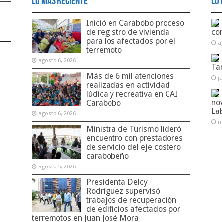
Lo Más Reciente
Lo 
Inició en Carabobo proceso
de registro de vivienda
co
para los afectados por el
a
terremoto
agosto 6, 2026
Ta
Más de 6 mil atenciones
j
realizadas en actividad
lúdica y recreativa en CAI
no
Carabobo
La
agosto 6, 2026
n
Ministra de Turismo lideró
encuentro con prestadores
de servicio del eje costero
carabobeño
agosto 5, 2026
Presidenta Delcy
Rodríguez supervisó
trabajos de recuperación
de edificios afectados por
terremotos en Juan José Mora