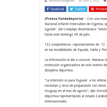
sinusuarioasignado
julio 9, 2023
Facebook
Twitter
Pintere
(Prensa Fundadeporte)
– Con una masiv
Nacional Infantil Intercubles de Esgrima, 
Agreda” del Complejo Bicentenario “Simón
hasta este domingo 09 de julio.
132 competidores representantes de 13 cl
en las modalidades de Espada, Sable y Flor
La información la dio a conocer, Mariana 
institución organizadora de este evento dep
disciplina deportiva.
“La intención es para foguear a los atleta
necesitan y sirve de preparación con mira
Uruguay en el mes de agosto”, dijo Gonzále
deportiva representando al estado Carabob
internacionales.