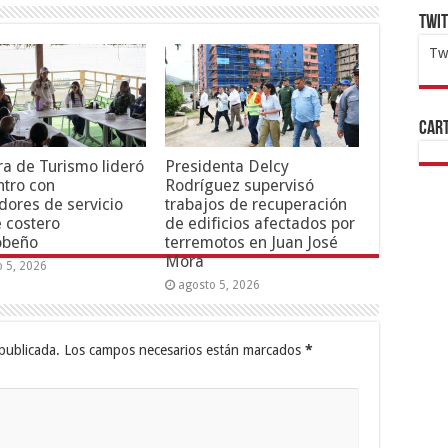
Twi
Tw
1x
ht
Cart
ra de Turismo lideró
Presidenta Delcy
tro con
Rodríguez supervisó
dores de servicio
trabajos de recuperación
e costero
de edificios afectados por
obeño
terremotos en Juan José
Mora
o 5, 2026
agosto 5, 2026
publicada.
Los campos necesarios están marcados
*