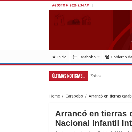
AGOSTO 6, 2026 9:34 AM
Inicio
Carabobo
Gobierno d
Últimas Noticias...
Exitoso despliegue de sa
Home
/
Carabobo
/
Arrancó en tierras cara
Arrancó en tierra
Nacional Infantil I