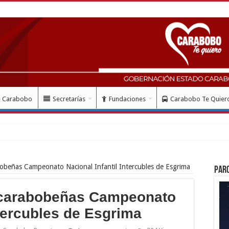
e Carabobo
Secretarías
Fundaciones
Carabobo Te Quier
lud con instalació
bobeñas Campeonato Nacional Infantil Intercubles de Esgrima
Par
s carabobeñas Campeonato
ntercubles de Esgrima