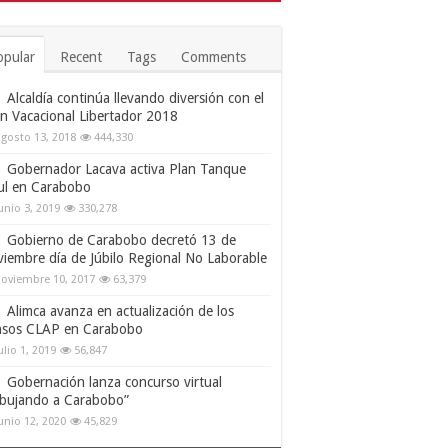
opular
Recent
Tags
Comments
Alcaldía continúa llevando diversión con el
an Vacacional Libertador 2018
gosto 13, 2018
444,330
Gobernador Lacava activa Plan Tanque
ul en Carabobo
unio 3, 2019
330,278
Gobierno de Carabobo decretó 13 de
viembre día de Júbilo Regional No Laborable
oviembre 10, 2017
63,379
Alimca avanza en actualización de los
nsos CLAP en Carabobo
ulio 1, 2019
56,847
Gobernación lanza concurso virtual
ibujando a Carabobo”
unio 12, 2020
45,829