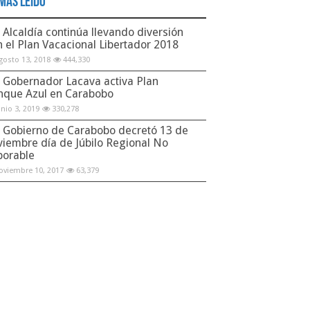
Más Leido
Alcaldía continúa llevando diversión
n el Plan Vacacional Libertador 2018
gosto 13, 2018
444,330
Gobernador Lacava activa Plan
nque Azul en Carabobo
unio 3, 2019
330,278
Gobierno de Carabobo decretó 13 de
viembre día de Júbilo Regional No
borable
oviembre 10, 2017
63,379