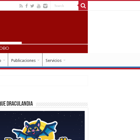
o
Publicaciones
Servicios
que Draculandia