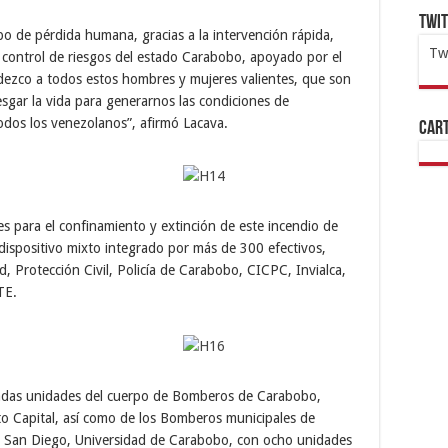
Twi
o de pérdida humana, gracias a la intervención rápida,
Tw
e control de riesgos del estado Carabobo, apoyado por el
adezco a todos estos hombres y mujeres valientes, que son
1x
ht
sgar la vida para generarnos las condiciones de
odos los venezolanos”, afirmó Lacava.
Cart
es para el confinamiento y extinción de este incendio de
ispositivo mixto integrado por más de 300 efectivos,
d, Protección Civil, Policía de Carabobo, CICPC, Invialca,
TE.
gadas unidades del cuerpo de Bomberos de Carabobo,
o Capital, así como de los Bomberos municipales de
a, San Diego, Universidad de Carabobo, con ocho unidades