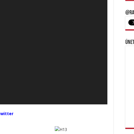
@Ra
Únet
Twitter