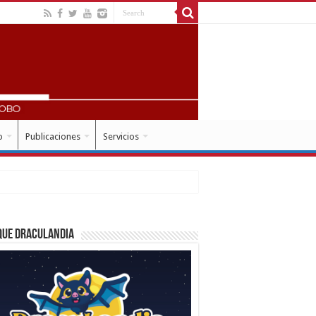
o
Publicaciones
Servicios
que Draculandia