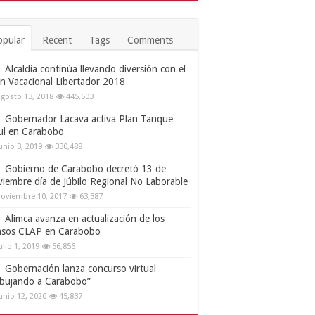
opular
Recent
Tags
Comments
Alcaldía continúa llevando diversión con el
an Vacacional Libertador 2018
gosto 13, 2018
445,503
Gobernador Lacava activa Plan Tanque
ul en Carabobo
unio 3, 2019
330,488
Gobierno de Carabobo decretó 13 de
viembre día de Júbilo Regional No Laborable
oviembre 10, 2017
63,387
Alimca avanza en actualización de los
nsos CLAP en Carabobo
ulio 1, 2019
56,856
Gobernación lanza concurso virtual
ibujando a Carabobo”
unio 12, 2020
45,837