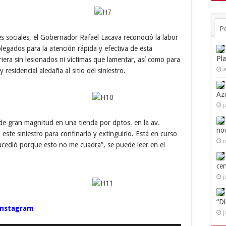
P
 sociales, el Gobernador Rafael Lacava reconoció la labor
egados para la atención rápida y efectiva de esta
Pl
riera sin lesionados ni víctimas que lamentar, así como para
a
residencial aledaña al sitio del siniestro.
Az
j
e gran magnitud en una tienda por dptos. en la av.
no
ste siniestro para confinarlo y extinguirlo. Está en curso
n
sucedió porque esto no me cuadra”, se puede leer en el
ce
j
“D
 Instagram
j