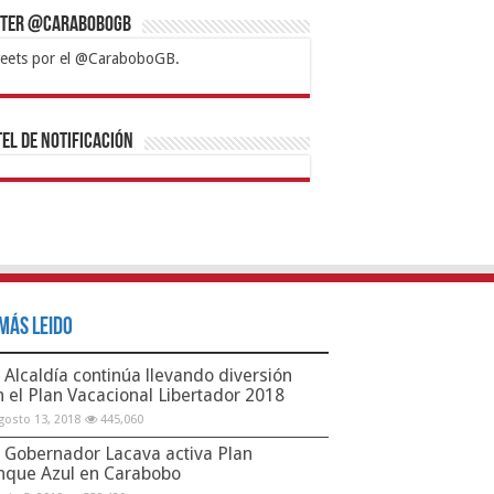
tter @CaraboboGB
eets por el @CaraboboGB.
bet
tps://mvbcasino.com/
Betturkey
Betist
Kralbet
Supertotobet
Tipobet
Matadorbet
Mariobet
Bahis
el de Notificación
Más Leido
Alcaldía continúa llevando diversión
n el Plan Vacacional Libertador 2018
gosto 13, 2018
445,060
Gobernador Lacava activa Plan
nque Azul en Carabobo