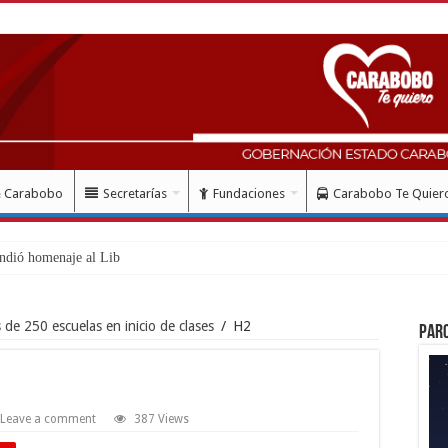
e Carabobo
Secretarías
Fundaciones
Carabobo Te Quier
indió homenaje al Libertador Simón Bo
de 250 escuelas en inicio de clases
/
H2
Par
Leave a comment
387 Views