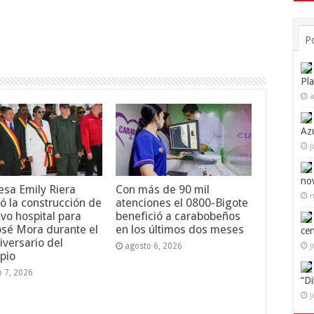
P
Pl
a
Az
j
no
esa Emily Riera
Con más de 90 mil
n
ó la construcción de
atenciones el 0800-Bigote
vo hospital para
benefició a carabobeños
osé Mora durante el
en los últimos dos meses
ce
iversario del
j
agosto 6, 2026
pio
o 7, 2026
“D
j