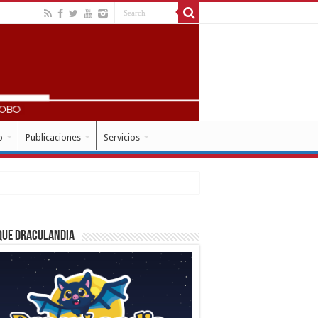
o
Publicaciones
Servicios
que Draculandia