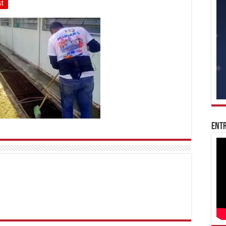
st
Entr