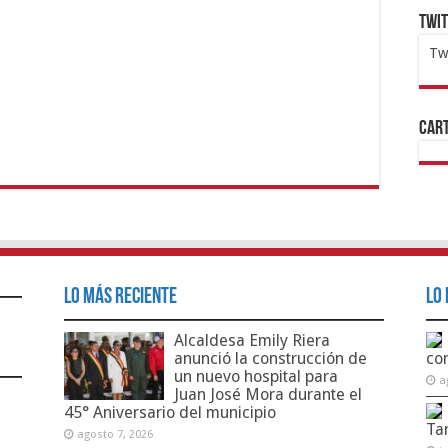
Twi
Tw
1x
ht
Cart
Lo Más Reciente
Lo 
Alcaldesa Emily Riera
anunció la construcción de
co
un nuevo hospital para
a
Juan José Mora durante el
45° Aniversario del municipio
Ta
agosto 7, 2026