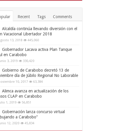
opular
Recent
Tags
Comments
Alcaldía continúa llevando diversión con el
an Vacacional Libertador 2018
gosto 13, 2018
445,060
Gobernador Lacava activa Plan Tanque
ul en Carabobo
unio 3, 2019
330,420
Gobierno de Carabobo decretó 13 de
viembre día de Júbilo Regional No Laborable
oviembre 10, 2017
63,384
Alimca avanza en actualización de los
nsos CLAP en Carabobo
ulio 1, 2019
56,851
Gobernación lanza concurso virtual
ibujando a Carabobo”
unio 12, 2020
45,834