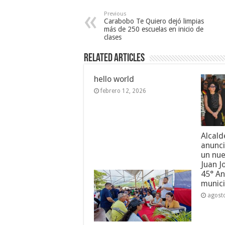
Previous
Carabobo Te Quiero dejó limpias
más de 250 escuelas en inicio de
clases
Related Articles
hello world
febrero 12, 2026
Alcald
anunci
un nue
Juan J
45° An
munici
agost