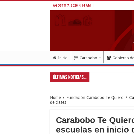
AGOSTO 7, 2026 4:54 AM
Inicio
Carabobo
Gobierno d
Últimas Noticias...
Gobernador Lac
Home
/
Fundación Carabobo Te Quiero
/
Ca
de clases
Carabobo Te Quiero
escuelas en inicio 