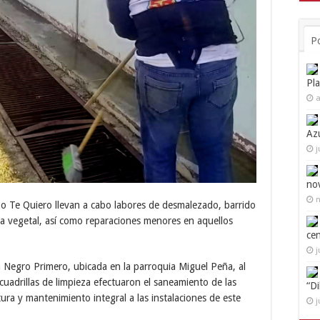
P
Pl
a
Az
j
no
n
bo Te Quiero llevan a cabo labores de desmalezado, barrido
a vegetal, así como reparaciones menores en aquellos
ce
j
a Negro Primero, ubicada en la parroquia Miguel Peña, al
cuadrillas de limpieza efectuaron el saneamiento de las
“D
tura y mantenimiento integral a las instalaciones de este
j