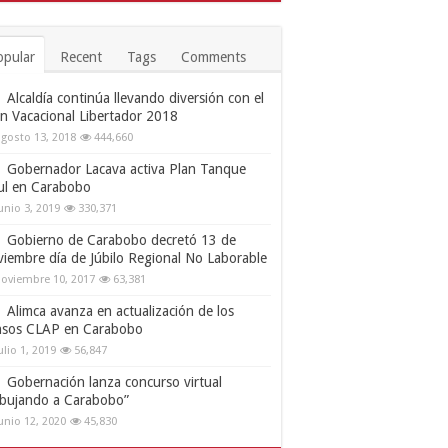
opular
Recent
Tags
Comments
Alcaldía continúa llevando diversión con el
an Vacacional Libertador 2018
gosto 13, 2018
444,660
Gobernador Lacava activa Plan Tanque
ul en Carabobo
unio 3, 2019
330,371
Gobierno de Carabobo decretó 13 de
viembre día de Júbilo Regional No Laborable
oviembre 10, 2017
63,381
Alimca avanza en actualización de los
nsos CLAP en Carabobo
ulio 1, 2019
56,847
Gobernación lanza concurso virtual
ibujando a Carabobo”
unio 12, 2020
45,830