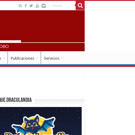
o
Publicaciones
Servicios
que Draculandia