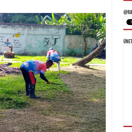
@Ra
Únet