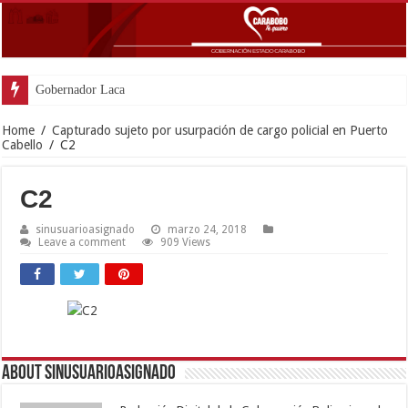
Gobernador Lacava y alcaldesa Riera supervis
Home
/
Capturado sujeto por usurpación de cargo policial en Puerto
Cabello
/
C2
C2
sinusuarioasignado
marzo 24, 2018
Leave a comment
909 Views
About sinusuarioasignado