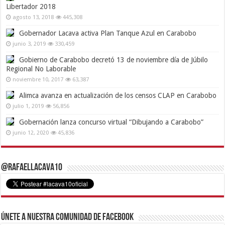
Libertador 2018
agosto 13, 2018
445,308
Gobernador Lacava activa Plan Tanque Azul en Carabobo
junio 3, 2019
330,459
Gobierno de Carabobo decretó 13 de noviembre día de Júbilo
Regional No Laborable
noviembre 10, 2017
63,387
Alimca avanza en actualización de los censos CLAP en Carabobo
julio 1, 2019
56,856
Gobernación lanza concurso virtual “Dibujando a Carabobo”
junio 12, 2020
45,836
@RafaelLacava10
Únete a nuestra comunidad de Facebook