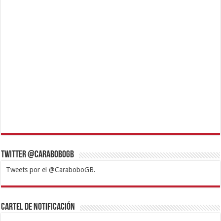
Twitter @CaraboboGB
Tweets por el @CaraboboGB.
1xbet
https://mvbcasino.com/
Betturkey
Betist
Kralbet
Supertotobet
Tipobet
Matadorbet
Mariobet
Cartel de Notificación