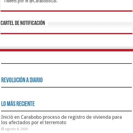
Tweets por el @CaraboboGB.
1xbet
https://mvbcasino.com/
Betturkey
Betist
Kralbet
Supertotobet
Tipobet
Matadorbet
Mariobet
Cartel de Notificación
Revolución a Diario
Lo Más Reciente
Inició en Carabobo proceso de registro de vivienda para
los afectados por el terremoto
agosto 6, 2026