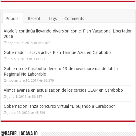
Popular
Recent
Tags
Comments
Alcaldía continúa llevando diversión con el Plan Vacacional Libertador
2018
agosto 13, 2018
444,407
Gobernador Lacava activa Plan Tanque Azul en Carabobo
junio 3, 2019
330,303
Gobierno de Carabobo decretó 13 de noviembre día de Júbilo
Regional No Laborable
noviembre 10, 2017
63,379
Alimca avanza en actualización de los censos CLAP en Carabobo
julio 1, 2019
56,847
Gobernación lanza concurso virtual “Dibujando a Carabobo”
junio 12, 2020
45,829
@RafaelLacava10