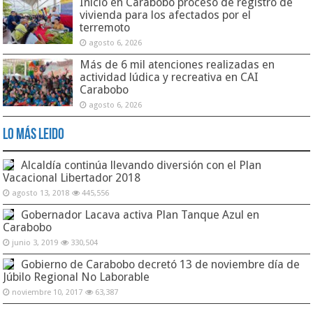
Inició en Carabobo proceso de registro de
vivienda para los afectados por el
terremoto
agosto 6, 2026
Más de 6 mil atenciones realizadas en
actividad lúdica y recreativa en CAI
Carabobo
agosto 6, 2026
Lo Más Leido
Alcaldía continúa llevando diversión con el Plan
Vacacional Libertador 2018
agosto 13, 2018
445,556
Gobernador Lacava activa Plan Tanque Azul en
Carabobo
junio 3, 2019
330,504
Gobierno de Carabobo decretó 13 de noviembre día de
Júbilo Regional No Laborable
noviembre 10, 2017
63,387