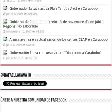
agosto 13, 2018
445,556
Gobernador Lacava activa Plan Tanque Azul en Carabobo
junio 3, 2019
330,504
Gobierno de Carabobo decretó 13 de noviembre día de Júbilo
Regional No Laborable
noviembre 10, 2017
63,387
Alimca avanza en actualización de los censos CLAP en Carabobo
julio 1, 2019
56,856
Gobernación lanza concurso virtual “Dibujando a Carabobo”
junio 12, 2020
45,837
@RafaelLacava10
Únete a nuestra comunidad de Facebook