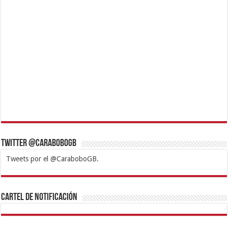
Twitter @CaraboboGB
Tweets por el @CaraboboGB.
1xbet
https://mvbcasino.com/
Betturkey
Betist
Kralbet
Supertotobet
Tipobet
Matadorbet
Mariobet
Cartel de Notificación