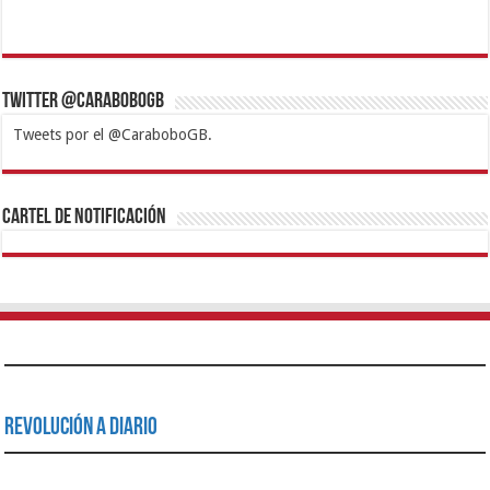
Twitter @CaraboboGB
Tweets por el @CaraboboGB.
1xbet
https://mvbcasino.com/
Betturkey
Betist
Kralbet
Supertotobet
Tipobet
Matadorbet
Mariobet
Cartel de Notificación
Revolución a Diario