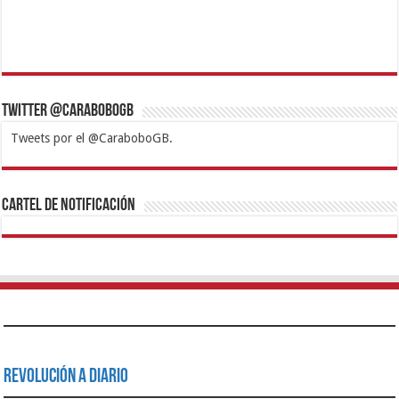
Twitter @CaraboboGB
Tweets por el @CaraboboGB.
1xbet
https://mvbcasino.com/
Betturkey
Betist
Kralbet
Supertotobet
Tipobet
Matadorbet
Mariobet
Cartel de Notificación
Revolución a Diario