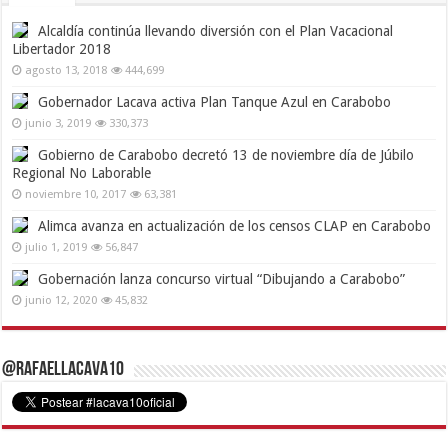
Alcaldía continúa llevando diversión con el Plan Vacacional
Libertador 2018
agosto 13, 2018
444,699
Gobernador Lacava activa Plan Tanque Azul en Carabobo
junio 3, 2019
330,373
Gobierno de Carabobo decretó 13 de noviembre día de Júbilo
Regional No Laborable
noviembre 10, 2017
63,381
Alimca avanza en actualización de los censos CLAP en Carabobo
julio 1, 2019
56,847
Gobernación lanza concurso virtual “Dibujando a Carabobo”
junio 12, 2020
45,832
@RafaelLacava10