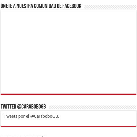
Únete a nuestra comunidad de Facebook
Twitter @CaraboboGB
Tweets por el @CaraboboGB.
1xbet
https://mvbcasino.com/
Betturkey
Betist
Kralbet
Supertotobet
Tipobet
Matadorbet
Mariobet