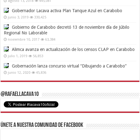
agosto 13, 2018
445,081
Gobernador Lacava activa Plan Tanque Azul en Carabobo
junio 3, 2019
330,425
Gobierno de Carabobo decretó 13 de noviembre día de Júbilo
Regional No Laborable
noviembre 10, 2017
63,384
Alimca avanza en actualización de los censos CLAP en Carabobo
julio 1, 2019
56,853
Gobernación lanza concurso virtual “Dibujando a Carabobo”
junio 12, 2020
45,836
@RafaelLacava10
Únete a nuestra comunidad de Facebook