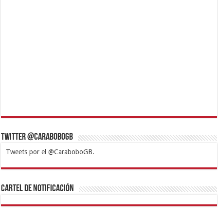
Twitter @CaraboboGB
Tweets por el @CaraboboGB.
1xbet
https://mvbcasino.com/
Betturkey
Betist
Kralbet
Supertotobet
Tipobet
Matadorbet
Mariobet
Cartel de Notificación