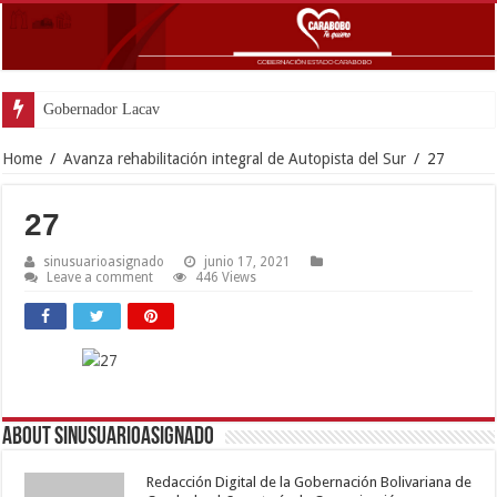
Gobernador Lacava anunció colo
Home
/
Avanza rehabilitación integral de Autopista del Sur
/
27
27
sinusuarioasignado
junio 17, 2021
Leave a comment
446 Views
About sinusuarioasignado
Redacción Digital de la Gobernación Bolivariana de