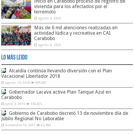
Inició en Carabobo proceso de registro de
vivienda para los afectados por el
terremoto
agosto 6, 2026
Más de 6 mil atenciones realizadas en
actividad lúdica y recreativa en CAI
Carabobo
agosto 6, 2026
Lo Más Leido
Alcaldía continúa llevando diversión con el Plan
Vacacional Libertador 2018
agosto 13, 2018
445,081
Gobernador Lacava activa Plan Tanque Azul en
Carabobo
junio 3, 2019
330,425
Gobierno de Carabobo decretó 13 de noviembre día de
Júbilo Regional No Laborable
noviembre 10, 2017
63,384