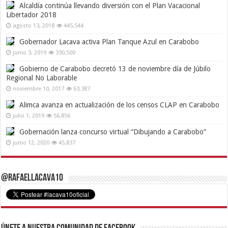
Alcaldía continúa llevando diversión con el Plan Vacacional
Libertador 2018
agosto 13, 2018
445,544
Gobernador Lacava activa Plan Tanque Azul en Carabobo
junio 3, 2019
330,500
Gobierno de Carabobo decretó 13 de noviembre día de Júbilo
Regional No Laborable
noviembre 10, 2017
63,387
Alimca avanza en actualización de los censos CLAP en Carabobo
julio 1, 2019
56,856
Gobernación lanza concurso virtual “Dibujando a Carabobo”
junio 12, 2020
45,837
@RafaelLacava10