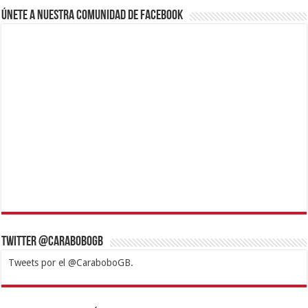
Únete a nuestra comunidad de Facebook
Twitter @CaraboboGB
Tweets por el @CaraboboGB.
1xbet
https://mvbcasino.com/
Betturkey
Betist
Kralbet
Supertotobet
Tipobet
Matadorbet
Mariobet