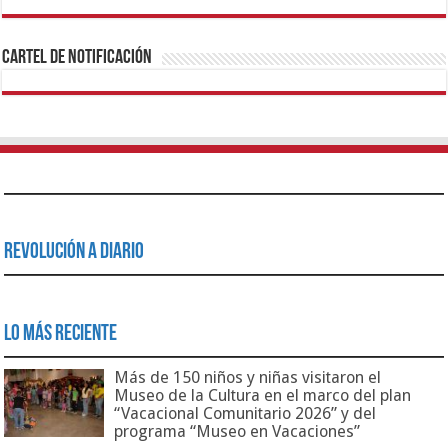
1xbet
https://mvbcasino.com/
Betturkey
Betist
Kralbet
Supertotobet
Tipobet
Matadorbet
Mariobet
Cartel de Notificación
Revolución a Diario
Lo Más Reciente
Más de 150 niños y niñas visitaron el
Museo de la Cultura en el marco del plan
“Vacacional Comunitario 2026” y del
programa “Museo en Vacaciones”