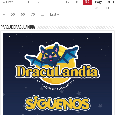
39
« First
...
10
20
30
«
37
38
Page 39 of 91
40
41
»
50
60
70
...
Last »
Parque Draculandia