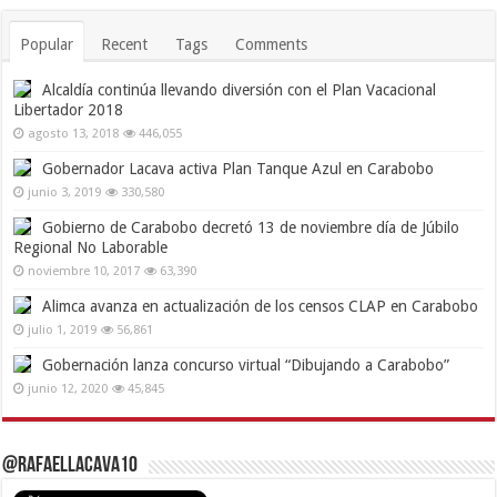
Popular
Recent
Tags
Comments
Alcaldía continúa llevando diversión con el Plan Vacacional
Libertador 2018
agosto 13, 2018
446,055
Gobernador Lacava activa Plan Tanque Azul en Carabobo
junio 3, 2019
330,580
Gobierno de Carabobo decretó 13 de noviembre día de Júbilo
Regional No Laborable
noviembre 10, 2017
63,390
Alimca avanza en actualización de los censos CLAP en Carabobo
julio 1, 2019
56,861
Gobernación lanza concurso virtual “Dibujando a Carabobo”
junio 12, 2020
45,845
@RafaelLacava10