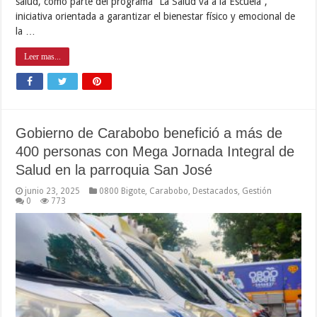
salud, como parte del programa “La Salud va a la Escuela”,
iniciativa orientada a garantizar el bienestar físico y emocional de
la …
Leer mas...
Gobierno de Carabobo benefició a más de
400 personas con Mega Jornada Integral de
Salud en la parroquia San José
junio 23, 2025
0800 Bigote
,
Carabobo
,
Destacados
,
Gestión
0
773