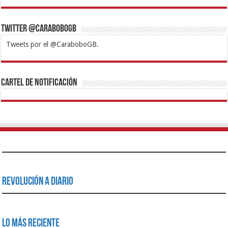
Twitter @CaraboboGB
Tweets por el @CaraboboGB.
1xbet
https://mvbcasino.com/
Betturkey
Betist
Kralbet
Supertotobet
Tipobet
Matadorbet
Mariobet
Cartel de Notificación
Revolución a Diario
Lo Más Reciente