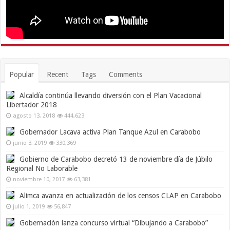
Popular
Recent
Tags
Comments
Alcaldía continúa llevando diversión con el Plan Vacacional
Libertador 2018
agosto 13, 2018
444,623
Gobernador Lacava activa Plan Tanque Azul en Carabobo
junio 3, 2019
330,369
Gobierno de Carabobo decretó 13 de noviembre día de Júbilo
Regional No Laborable
noviembre 10, 2017
63,381
Alimca avanza en actualización de los censos CLAP en Carabobo
julio 1, 2019
56,847
Gobernación lanza concurso virtual “Dibujando a Carabobo”