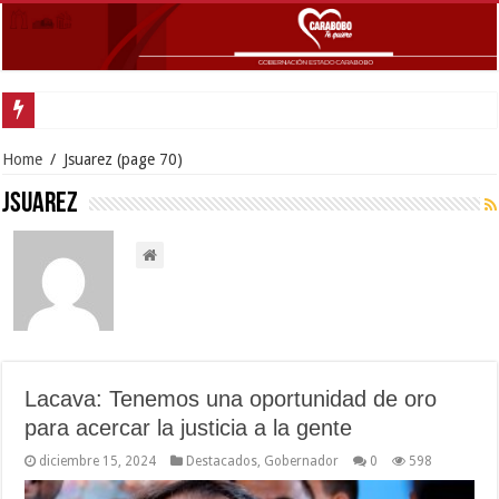
Gobernador Lacava y alcaldesa
Home
/
Jsuarez
(page 70)
Jsuarez
Lacava: Tenemos una oportunidad de oro
para acercar la justicia a la gente
diciembre 15, 2024
Destacados
,
Gobernador
0
598