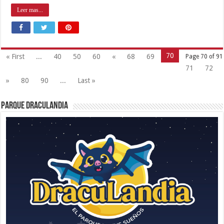
Leer mas...
70
« First
...
40
50
60
«
68
69
Page 70 of 91
71
72
»
80
90
...
Last »
Parque Draculandia