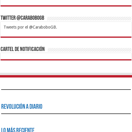
Twitter @CaraboboGB
Tweets por el @CaraboboGB.
1xbet
https://mvbcasino.com/
Betturkey
Betist
Kralbet
Supertotobet
Tipobet
Matadorbet
Mariobet
Cartel de Notificación
Revolución a Diario
Lo Más Reciente