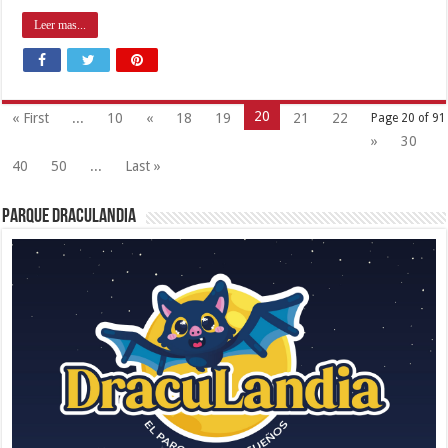
Leer mas...
20
« First
...
10
«
18
19
21
22
Page 20 of 91
»
30
40
50
...
Last »
Parque Draculandia