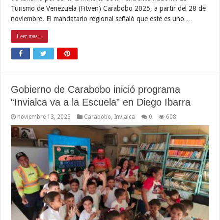
Turismo de Venezuela (Fitven) Carabobo 2025, a partir del 28 de
noviembre. El mandatario regional señaló que este es uno …
Leer mas...
Gobierno de Carabobo inició programa
“Invialca va a la Escuela” en Diego Ibarra
noviembre 13, 2025
Carabobo
,
Invialca
0
608