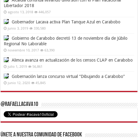
Libertador 2018
agosto 13, 2018
446,057
Gobernador Lacava activa Plan Tanque Azul en Carabobo
junio 3, 2019
330,580
Gobierno de Carabobo decretó 13 de noviembre día de Júbilo
Regional No Laborable
noviembre 10, 2017
63,390
Alimca avanza en actualización de los censos CLAP en Carabobo
julio 1, 2019
56,861
Gobernación lanza concurso virtual “Dibujando a Carabobo”
junio 12, 2020
45,845
@RafaelLacava10
Únete a nuestra comunidad de Facebook