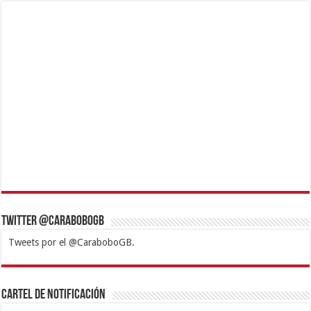
Twitter @CaraboboGB
Tweets por el @CaraboboGB.
1xbet
https://mvbcasino.com/
Betturkey
Betist
Kralbet
Supertotobet
Tipobet
Matadorbet
Mariobet
Cartel de Notificación