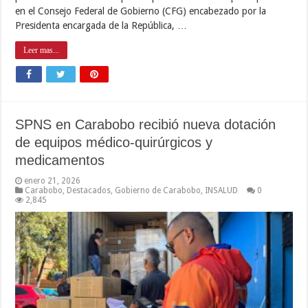
en el Consejo Federal de Gobierno (CFG) encabezado por la
Presidenta encargada de la República, …
Leer mas...
SPNS en Carabobo recibió nueva dotación
de equipos médico-quirúrgicos y
medicamentos
enero 21, 2026
Carabobo
,
Destacados
,
Gobierno de Carabobo
,
INSALUD
0
2,845